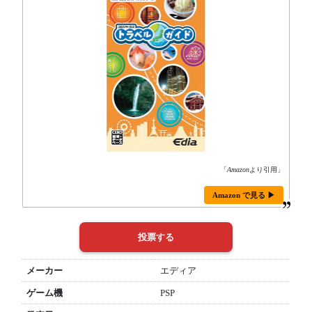
「
Amazon
より引用」
Amazon で見る ▶
メーカー
エディア
ゲーム機
PSP