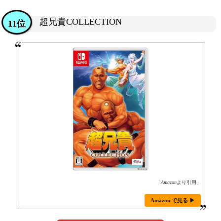
超兄貴COLLECTION
11位
「
Amazon
より引用」
Amazon で見る ▶