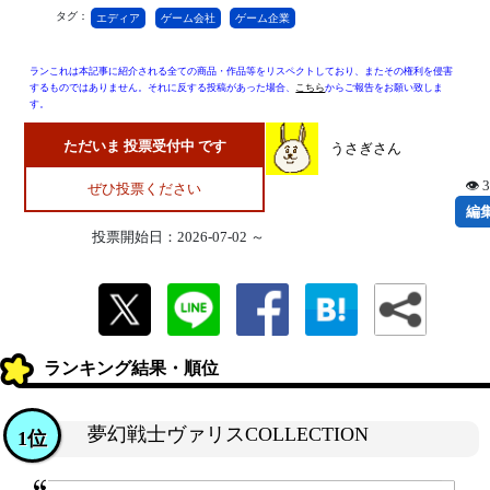
タグ：
エディア
ゲーム会社
ゲーム企業
ランこれは本記事に紹介される全ての商品・作品等をリスペクトしており、またその権利を侵害
するものではありません。それに反する投稿があった場合、
こちら
からご報告をお願い致しま
す。
ただいま 投票受付中 です
うさぎさん
👁 
ぜひ投票ください
編
投票開始日：2026-07-02 ～
ランキング結果・順位
夢幻戦士ヴァリスCOLLECTION
1位