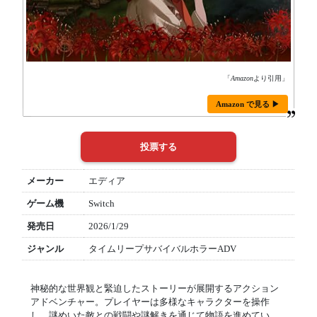
「
Amazon
より引用」
Amazon で見る ▶
メーカー
エディア
ゲーム機
Switch
発売日
2026/1/29
ジャンル
タイムリープサバイバルホラーADV
神秘的な世界観と緊迫したストーリーが展開するアクション
アドベンチャー。プレイヤーは多様なキャラクターを操作
し、謎めいた敵との戦闘や謎解きを通じて物語を進めてい