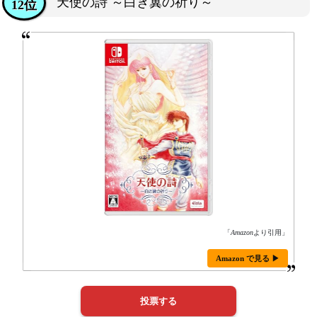
天使の詩 ～白き翼の祈り～
12位
「
Amazon
より引用」
Amazon で見る ▶