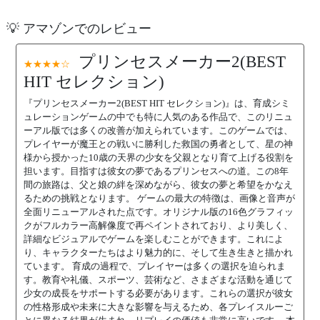
💡 アマゾンでのレビュー
プリンセスメーカー2(BEST
★★★★☆
HIT セレクション)
『プリンセスメーカー2(BEST HIT セレクション)』は、育成シミ
ュレーションゲームの中でも特に人気のある作品で、このリニュ
ーアル版では多くの改善が加えられています。このゲームでは、
プレイヤーが魔王との戦いに勝利した救国の勇者として、星の神
様から授かった10歳の天界の少女を父親となり育て上げる役割を
担います。目指すは彼女の夢であるプリンセスへの道。この8年
間の旅路は、父と娘の絆を深めながら、彼女の夢と希望をかなえ
るための挑戦となります。 ゲームの最大の特徴は、画像と音声が
全面リニューアルされた点です。オリジナル版の16色グラフィッ
クがフルカラー高解像度で再ペイントされており、より美しく、
詳細なビジュアルでゲームを楽しむことができます。これによ
り、キャラクターたちはより魅力的に、そして生き生きと描かれ
ています。 育成の過程で、プレイヤーは多くの選択を迫られま
す。教育や礼儀、スポーツ、芸術など、さまざまな活動を通じて
少女の成長をサポートする必要があります。これらの選択が彼女
の性格形成や未来に大きな影響を与えるため、各プレイスルーご