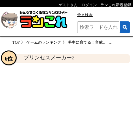
ゲストさん
ログイン
ランこれ新規登録
全文検索
TOP
ゲームのランキング
夢中に育てる！育成シミュレーション人気投票結果・ランキング
プリンセ
プリンセスメーカー2
6位