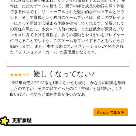
とに異なる結果が生まれ、リプレイの価値も非常に高いです。 本
作は、ただのゲームを超えて、親子の絆と成長の物語を深く体験
できる作品です。リニューアルされた魅力的なビジュアルとサウ
ンド、そして育成という独自のゲームプレイは、多くのプレイヤ
ーにとって新鮮で心温まる体験を提供してくれます。父親として
の責任を果たし、少女を一人前の女性、または彼女が夢見るプリ
ンセスに育て上げる過程は、多くの感動とやりがいをプレイヤー
に与えることでしょう。このゲームをプレイすることを心からお
勧めします。 また、本作は先にプレイステーション2で発売され
た『プリンセスメーカー2』の廉価版となります。
難しくなってない?
★★★☆☆
1993年発売のPC-98版を1年くらいやり続け、かなりの職業を網羅
したのですが、その要領でやったのに「主婦」とは! 懐かしく面
白いけど、今やると単純作業が多いかなあ
Amazon で見る ▶
更新履歴