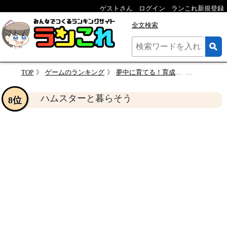
ゲストさん
ログイン
ランこれ新規登録
全文検索
TOP
ゲームのランキング
夢中に育てる！育成シミュレーション人気投票結果・ランキング
ハムスタ
ハムスターと暮らそう
8位