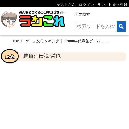
ゲストさん
ログイン
ランこれ新規登録
全文検索
TOP
ゲームのランキング
2000年代麻雀ゲーム総選挙！人気作品ランキング・人気投票
勝負師伝説
勝負師伝説 哲也
12位