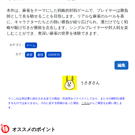
本作は、麻雀をテーマにした戦略的対戦ゲームで、プレイヤーは勝負
師として名を馳せることを目指します。リアルな麻雀のルールを基
に、キャラクターたちとの熱い勝負が繰り広げられ、運だけでなく戦
略や駆け引きが勝敗を左右します。シングルプレイヤーや対人戦を楽
しむことができ、奥深い麻雀の世界を体験できます。
カテゴリ：
ゲーム
タグ：
麻雀
趣味
2000年代
編集
うさぎさん
ランこれは本記事に紹介される全ての商品・作品等をリスペクトしており、またその権利を侵害
するものではありません。それに反する投稿があった場合、
こちら
からご報告をお願い致しま
す。
オススメのポイント