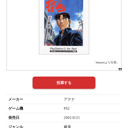
「
Amazon
より引用」
メーカー
アテナ
ゲーム機
PS2
発売日
2001/6/21
ジャンル
麻雀