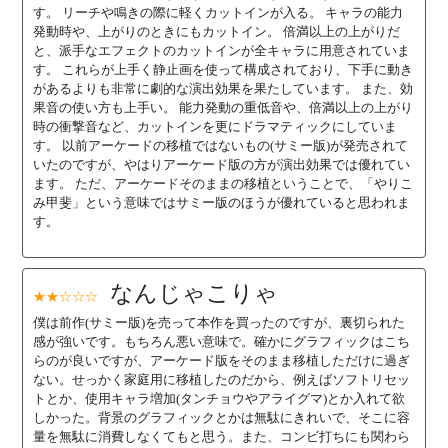
す。 リーチや鳴きの際に軽くカットインが入る。 キャラの能力
発動時や、上がりのときにもカットイン。 倍満以上の上がりだ
と、派手なエフェクトのカットインが全キャラに用意されていま
す。 これらが上手く静止画を使って構成されており、下手に動き
があるよりも非常に劇的な演出効果を果たしています。 また、効
果音の使い方も上手い。 能力発動の重低音や、倍満以上の上がり
時の衝撃音など、カットインを更にドラマティックにしていま
す。 以前アーケードの移植ではないもの(サミー版)が発売されて
いたのですが、やはりアーケード版の方が演出効果では優れてい
ます。 ただ、アーケードそのままの移植ということで、「やりこ
み甲斐」という意味ではサミー版のほうが優れていると思われま
す。
なんじゃこりゃ
★★☆☆☆
僕は前作(サミー版)を売って本作を買ったのですが、裏切られた
感が強いです。もちろん悪い意味で。確かにグラフィックはこち
らのが良いですが、アーケード版をそのまま移植しただけに過ぎ
ない。せっかく家庭用に移植したのだから、例えばソフトリセッ
トとか、使用キャラ増加(タンチョウやアライグマ)とか入れて欲
しかった。背景のグラフィックとかは無駄にきれいで、そこに容
量を無駄に消費しなくてもと思う。また、コンビ打ちにも関わら