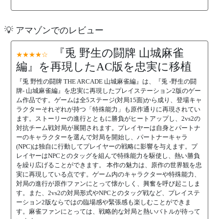
💡 アマゾンでのレビュー
『兎 野生の闘牌 山城麻雀
★★★★☆
編』を再現したAC版を忠実に移植
『兎 野性の闘牌 THE ARCADE 山城麻雀編』は、『兎 -野生の闘
牌- 山城麻雀編』を忠実に再現したプレイステーション2版のゲー
ム作品です。ゲームは全5ステージ(対局15面)から成り、登場キャ
ラクターそれぞれが持つ「特殊能力」も原作通りに再現されてい
ます。ストーリーの進行とともに勝負がヒートアップし、2vs2の
対抗チーム戦対局が展開されます。プレイヤーは自身とパートナ
ーのキャラクターを選んで対局を開始し、パートナーキャラ
(NPC)は独自に行動してプレイヤーの戦略に影響を与えます。プ
レイヤーはNPCとのタッグを組んで特殊能力を駆使し、熱い勝負
を繰り広げることができます。 本作の魅力は、原作の世界観を忠
実に再現している点です。ゲーム内のキャラクターや特殊能力、
対局の進行が原作ファンにとって懐かしく、興奮を呼び起こしま
す。また、2vs2の対局形式やNPCとのタッグ戦など、プレイステ
ーション2版ならではの臨場感や緊張感も楽しむことができま
す。麻雀ファンにとっては、戦略的な対局と熱いバトルが待って