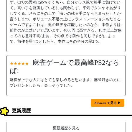
ず、CPUの思考はめちゃくちゃ。自分がラス親で相手に負けてい
て、高い手を聴牌しているにも関わらず、平気でタンヤオあがり
してくる。さらにその上で「悔いの残る手になっちまった」とか
言うしまつ。ボリューム不足の上にフラストレーションもたまる
ゲームですよこれは。兎の世界を堪能したいのなら、本作よりは
前作のが全然いいと思います。4000円は高すぎる。18才以上対象
ってのも意味不明(まあ、その点では前作も同じですが)。よっ
て、前作を星4つとしたら、本作はその半分の星2つ。
麻雀ゲームで最高峰PS2なら
★★★★★
ば!
麻雀が上手な人にはとても楽しめると思います。麻雀好きの方に
プレゼントしたら、楽しそうでした。
Amazon で見る ▶
更新履歴
更新履歴を見る