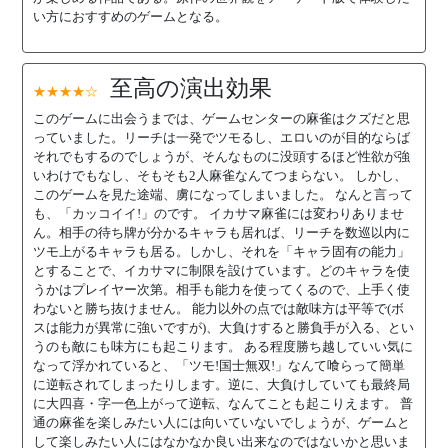
い方におすすめのゲームとなる。
至高の演出効果
★★★★☆
このゲームに出会うまでは、ゲームセンターの麻雀はクズだと思
っていました。リーチは一発でツモるし、エロいのが目的ならば
それでもするのでしょうが、そんなものに没頭するほど性欲が強
いわけでもなし、そもそも2人麻雀なんてつまらない。 しかし、
このゲームを見た途端、虜になってしまいました。 なんと言って
も、「カッコイイ!」のです。 イカサマ麻雀には変わりありませ
ん。相手の待ち牌が分かるキャラも居れば、リーチを数巡以内に
ツモ上がるキャラも居る。しかし、それを「キャラ固有の能力」
とすることで、イカサマに制限を設けています。どのキャラを使
うかはプレイヤー次第。相手も能力を使ってくるので、上手く使
わないと勝ち抜けません。 能力以外の点では敵味方は平等で(ボ
スは能力が異常に強いですが)、大負けすると勝負手が入る、とい
うのも敵にも味方にも起こります。 ある程度勝ち越していい気に
なって浮かれていると、「ツモ!国士無双!」なんて喰らって簡単
に逆転されてしまったりします。逆に、大負けしていても最終局
に大四喜・字一色上がって逆転、なんてことも起こりえます。 普
通の麻雀を楽しみたい人には向いていないでしょうが、ゲームと
して楽しみたい人にはなかなか良い出来なのではないかと思いま