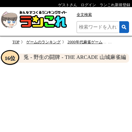
ゲストさん
ログイン
ランこれ新規登録
全文検索
TOP
ゲームのランキング
2000年代麻雀ゲーム総選挙！人気作品ランキング・人気投票
兎 - 野生の闘牌 - T
兎 - 野生の闘牌 - THE ARCADE 山城麻雀編
16位