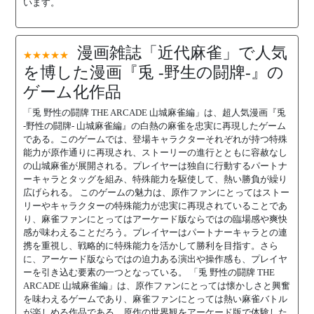
います。
漫画雑誌「近代麻雀」で人気
★★★★★
を博した漫画『兎 -野生の闘牌-』の
ゲーム化作品
「兎 野性の闘牌 THE ARCADE 山城麻雀編」は、超人気漫画『兎
-野性の闘牌- 山城麻雀編』の白熱の麻雀を忠実に再現したゲーム
である。このゲームでは、登場キャラクターそれぞれが持つ特殊
能力が原作通りに再現され、ストーリーの進行とともに容赦なし
の山城麻雀が展開される。プレイヤーは独自に行動するパートナ
ーキャラとタッグを組み、特殊能力を駆使して、熱い勝負が繰り
広げられる。 このゲームの魅力は、原作ファンにとってはストー
リーやキャラクターの特殊能力が忠実に再現されていることであ
り、麻雀ファンにとってはアーケード版ならではの臨場感や爽快
感が味わえることだろう。プレイヤーはパートナーキャラとの連
携を重視し、戦略的に特殊能力を活かして勝利を目指す。さら
に、アーケード版ならではの迫力ある演出や操作感も、プレイヤ
ーを引き込む要素の一つとなっている。 「兎 野性の闘牌 THE
ARCADE 山城麻雀編」は、原作ファンにとっては懐かしさと興奮
を味わえるゲームであり、麻雀ファンにとっては熱い麻雀バトル
が楽しめる作品である。原作の世界観をアーケード版で体験した