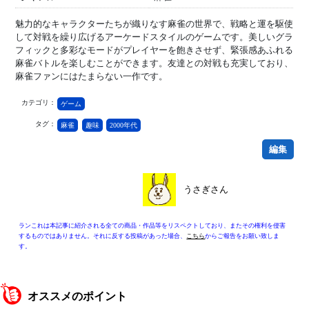
魅力的なキャラクターたちが織りなす麻雀の世界で、戦略と運を駆使
して対戦を繰り広げるアーケードスタイルのゲームです。美しいグラ
フィックと多彩なモードがプレイヤーを飽きさせず、緊張感あふれる
麻雀バトルを楽しむことができます。友達との対戦も充実しており、
麻雀ファンにはたまらない一作です。
カテゴリ：
ゲーム
タグ：
麻雀
趣味
2000年代
編集
うさぎさん
ランこれは本記事に紹介される全ての商品・作品等をリスペクトしており、またその権利を侵害
するものではありません。それに反する投稿があった場合、
こちら
からご報告をお願い致しま
す。
オススメのポイント