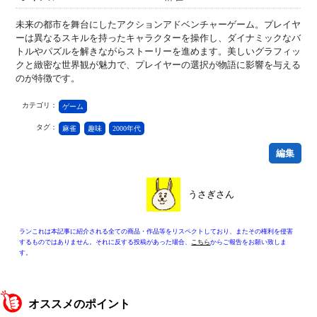
未来の都市を舞台にしたアクションアドベンチャーゲーム。プレイヤ
ーは異なるスキルを持ったキャラクターを操作し、ダイナミックなバ
トルやパズルを解きながらストーリーを進めます。美しいグラフィッ
クと緻密な世界観が魅力で、プレイヤーの選択が物語に影響を与える
のが特徴です。
カテゴリ：
ゲーム
タグ：
麻雀
趣味
2000年代
編集
うさぎさん
ランこれは本記事に紹介される全ての商品・作品等をリスペクトしており、またその権利を侵害
するものではありません。それに反する投稿があった場合、
こちら
からご報告をお願い致しま
す。
オススメのポイント