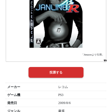
「
Amazon
より引用」
メーカー
レコム
ゲーム機
PS3
発売日
2009/8/6
ジャンル
麻雀