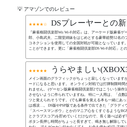
💡 アマゾンでのレビュー
DSプレーヤーとの
★★★★☆
『麻雀格闘倶楽部Wii Wi-Fi対応』は、アーケード版麻
郎、小島武夫、二階堂姉妹をはじめとする豪華総勢52名のプロ雀
コネクションを使用しての全国対戦が可能となっています。
ことができます。更に「麻雀格闘倶楽部DS Wi-Fi対応」
うらやましい(XBOX
★★★★★
メイン画面のグラフィックがちょっと寂しくなっていますが
ードになると思います。 オンライン対戦では打牌制限時間
れません。 (ゲーセン版麻雀格闘倶楽部2ではこういう操作
させないように作られていますね。 特に一人用は、「点数
ツと覚えられそうです。 (でも麻雀を覚える本も一緒にあった
は感涙…。 DS版やPSP版である条件で出てきた「グラデ
「スペースマンボウ」とかのマニア心をくすぐるようなBG
とクラブスコア)を貯めていくだけなので、長く遊べば必ず
ボタン長押し時間がちょっと長すぎて、鳴き無し解除して
かな。 でもゲーセン行かなくても、お金を使わず(注:正