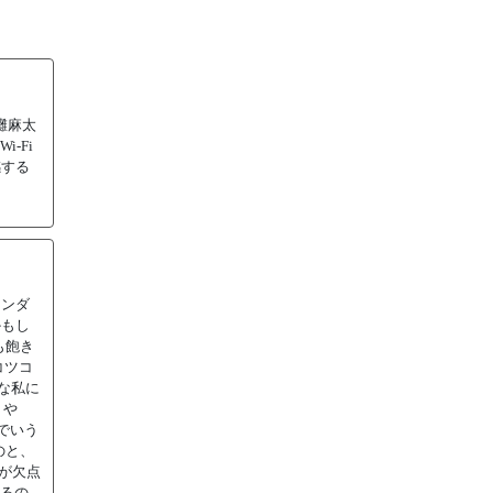
灘麻太
-Fi
感する
タンダ
かもし
も飽き
コツコ
な私に
」や
でいう
のと、
が欠点
べるの