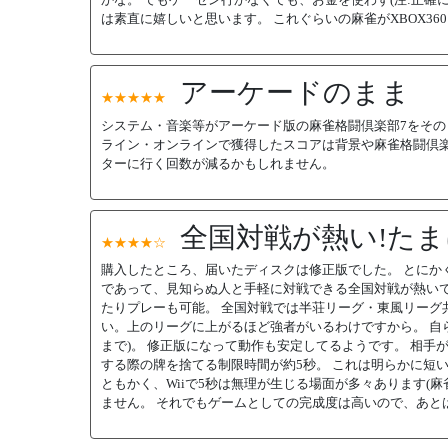
は素直に嬉しいと思います。 これぐらいの麻雀がXBOX3
アーケードのまま
★★★★★
システム・音楽等がアーケード版の麻雀格闘倶楽部7をそ
ライン・オンラインで獲得したスコアは背景や麻雀格闘倶楽
ターに行く回数が減るかもしれません。
全国対戦が熱い!た
★★★★☆
購入したところ、届いたディスクは修正版でした。 とにかく
であって、見知らぬ人と手軽に対戦できる全国対戦が熱いで
たりプレーも可能。 全国対戦では半荘リーグ・東風リーグ共
い。上のリーグに上がるほど強者がいるわけですから。 自
まで)。 修正版になって動作も安定してるようです。 相手が
する際の牌を捨てる制限時間が約5秒。 これは明らかに短
ともかく、Wiiで5秒は無理が生じる場面が多々あります(
ません。 それでもゲームとしての完成度は高いので、あと