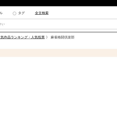
ル
タグ
全文検索
！人気作品ランキング・人気投票
麻雀格闘倶楽部