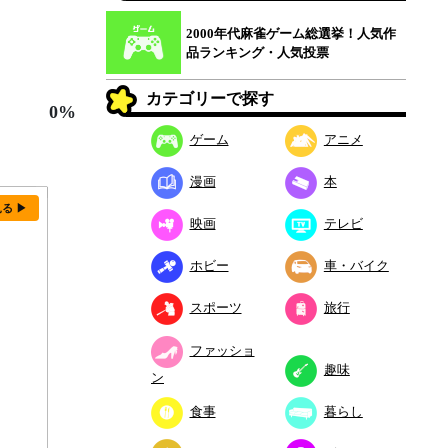
2000年代麻雀ゲーム総選挙！人気作
品ランキング・人気投票
カテゴリーで探す
0%
ゲーム
アニメ
漫画
本
見る ▶
映画
テレビ
ホビー
車・バイク
スポーツ
旅行
ファッショ
趣味
ン
食事
暮らし