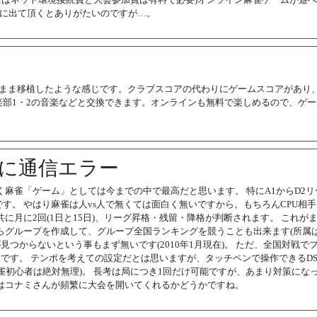
60に出て頂くとありがたいのですが…。
のまま移植したような感じです。クラブスコアの代わりにゲームスコアがあり
部1・2の音楽などと交換できます。オンラインも無料で楽しめるので、ゲー
まに通信エラー
麻雀「ゲーム」としては今までの中で最高だと思います。 特にA1からD2リ
す。 やはり麻雀は人vs人で無くては面白く無いですから。もちろんCPU相
に月に2回(1日と15日)、リーグ昇格・残留・降格が判断されます。 これが
らグループを作成して、グループ全国ランキングを競うことも出来ます(所属は
見つからないという事もまず無いです(2010年1月現在)。 ただ、全国対戦で
いです。 テンポを考えての設定だとは思いますが、タッチペンで操作できるD
麻雀初心者は絶対無理)。 長考は局につき1回だけ可能ですが、あまり対策にな
はコナミさんが頻繁に大会を開いてくれるかどうかですね。