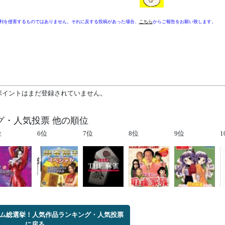
利を侵害するものではありません。それに反する投稿があった場合、
こちら
からご報告をお願い致します。
ポイントはまだ登録されていません。
グ・人気投票 他の順位
位
6位
7位
8位
9位
1
ゲーム総選挙！人気作品ランキング・人気投票
に戻る