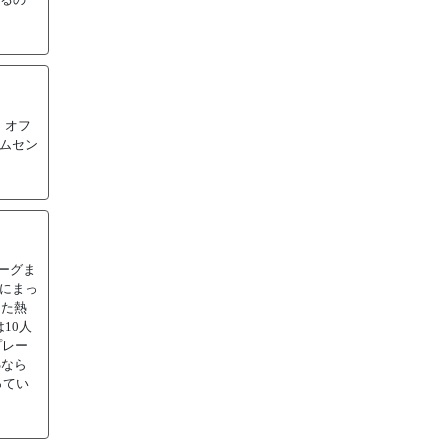
、オフ
ムセン
ーグま
手にまっ
また熱
10人
プレー
Sなら
ってい