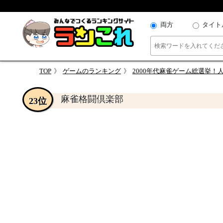
両方
タイト
TOP
ゲームのランキング
2000年代麻雀ゲーム総選挙
麻雀格闘倶楽部
23位