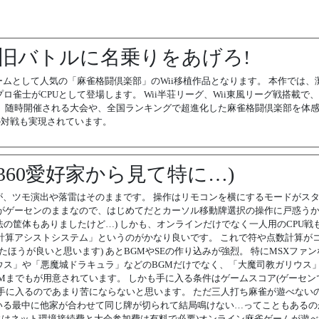
新旧バトルに名乗りをあげろ!
雀ゲームとして人気の「麻雀格闘倶楽部」のWii移植作品となります。 本作では、
士がCPUとして登場します。 Wii半荘リーグ、Wii東風リーグ戦搭載で、Wi
 随時開催される大会や、全国ランキングで超進化した麻雀格闘倶楽部を体
との対戦も実現されています。
360愛好家から見て特に…)
、ツモ演出や落雷はそのままです。 操作はリモコンを横にするモードがス
がゲーセンのままなので、はじめてだとカーソル移動牌選択の操作に戸惑う
法の筐体もありましたけど…) しかも、オンラインだけでなく一人用のCPU戦
計算アシストシステム」というのがかなり良いです。 これで符や点数計算が
ほうが良いと思います) あとBGMやSEの作り込みが強烈。 特にMSXファン
ィウス」や「悪魔城ドラキュラ」などのBGMだけでなく、「大魔司教ガリウス
Mまでもが用意されています。 しかも手に入る条件はゲームスコア(ゲーセン
手に入るのであまり苦にならないと思います。 ただ三人打ち麻雀が遊べない
いる最中に他家が合わせて同じ牌が切られて結局鳴けない…ってこともあるの
確にはネット環境接続費と大会参加費は有料で必要)オンライン麻雀ゲームが遊