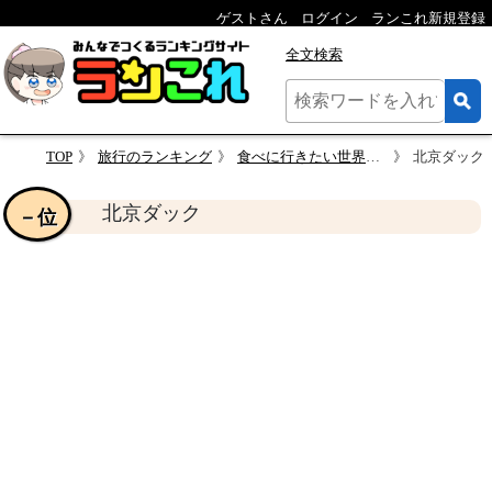
ゲストさん
ログイン
ランこれ新規登録
全文検索
TOP
旅行のランキング
食べに行きたい世界各国のグルメ
北京ダック
北京ダック
－位