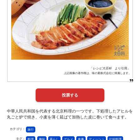
「
レシピ大百科
より引用」
上記画像の著作権は、味の素株式会社に帰属します。
中華人民共和国を代表する北京料理の一つです。下処理したアヒルを
丸ごと炉で焼き、小麦を薄く延ばて加熱した皮に巻いて食べます。
カテゴリ：
旅行
タグ：
料理
趣味
暮らし
グルメ
食事
ディッシュ
伝統料理