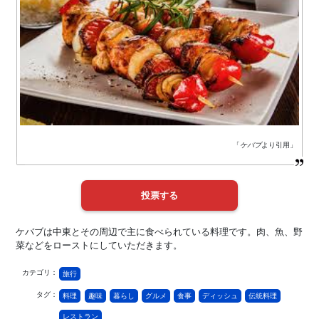
「
ケバブ
より引用」
ケバブは中東とその周辺で主に食べられている料理です。肉、魚、野
菜などをローストにしていただきます。
カテゴリ：
旅行
タグ：
料理
趣味
暮らし
グルメ
食事
ディッシュ
伝統料理
レストラン