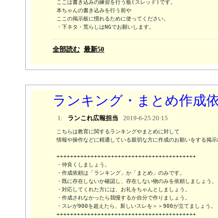
ここは書き込みの練習を行う板(スレッド)です。

本ちゃんの書き込みを行う前や

ここの掲示板に慣れるために使ってください。

・下ネタ・荒らしはNGでお願いします。
全部読む
最新50
ランキング・まとめ作成
1:
ランこれ広報担当
2019-6-25 20:15
こちらは教育に関するランキングやまとめに対して

情報や操作などに精通している親切な方に作成のお願いをする掲示板
+++++++++++++++++++++++++++++++++++++++++

・仲良くしましょう。

・作成依頼は「ランキング」か「まとめ」のみです。

・既に存在しないか確認し、存在しない物のみを依頼しましょう。

・対応してくれた方には、お礼をちゃんとしましょう。

・作成されなかったら我慢するか自分で作りましょう。

・スレが900を超えたら、新しいスレを＞＞900が立てましょう。

+++++++++++++++++++++++++++++++++++++++++