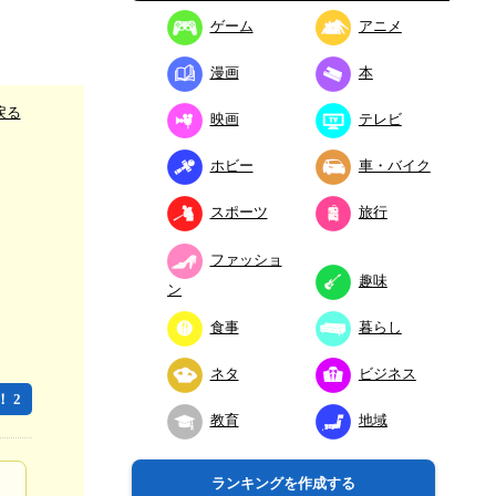
ゲーム
アニメ
漫画
本
戻る
映画
テレビ
ホビー
車・バイク
スポーツ
旅行
ファッショ
趣味
ン
食事
暮らし
ネタ
ビジネス
 2
教育
地域
ランキングを作成する