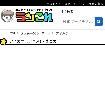
ゲストさん
ログイン
ランこれ新規登録
全文検索
TOP
まとめ一覧
アニメ
アイカツ
アイカツ（アニメ）- まとめ