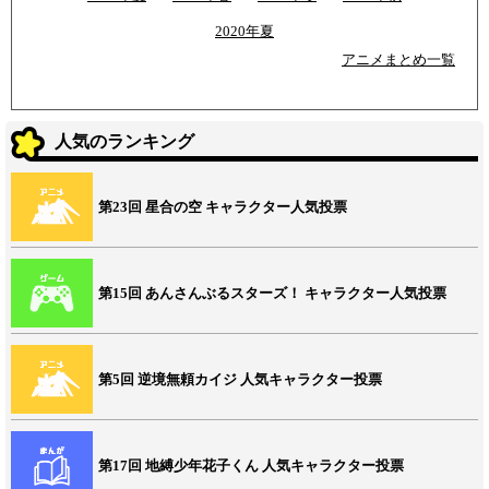
2020年夏
アニメまとめ一覧
人気のランキング
第23回 星合の空 キャラクター人気投票
第15回 あんさんぶるスターズ！ キャラクター人気投票
第5回 逆境無頼カイジ 人気キャラクター投票
第17回 地縛少年花子くん 人気キャラクター投票