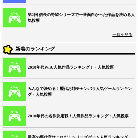
第2回 信長の野望シリーズで一番面白かった作品を決める人
気投票
一覧を見る
新着のランキング
2010年代WiiU人気作品ランキング！・人気投票
みんなで決める！歴代お姉チャンバラ人気ゲームランキン
グ・人気投票
2010年代の名作決定戦！人気作品ランキング・人気投票
最高の悪代官はこれだ！シリーズゲーム人気ランキング・