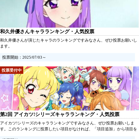
和久井優さんキャラランキング・人気投票
和久井優さんが演じたキャラのランキングですみなさん、ぜひ投票お願いし
ます。
投票開始：2025/07/03～
第2回 アイカツ!シリーズキャラランキング・人気投票
アイカツ!シリーズのキャラランキングですみなさん、ぜひ投票お願いしま
す。このランキングに投票したい項目がなければ、「項目追加」から項目を
追加して投票してください。