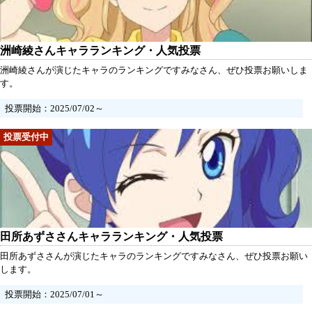
洲崎綾さんキャラランキング・人気投票
洲崎綾さんが演じたキャラのランキングですみなさん、ぜひ投票お願いしま
す。
投票開始：2025/07/02～
田所あずささんキャラランキング・人気投票
田所あずささんが演じたキャラのランキングですみなさん、ぜひ投票お願い
します。
投票開始：2025/07/01～