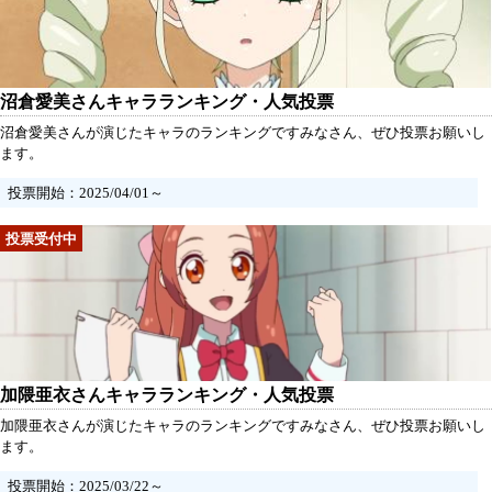
沼倉愛美さんキャラランキング・人気投票
沼倉愛美さんが演じたキャラのランキングですみなさん、ぜひ投票お願いし
ます。
投票開始：2025/04/01～
加隈亜衣さんキャラランキング・人気投票
加隈亜衣さんが演じたキャラのランキングですみなさん、ぜひ投票お願いし
ます。
投票開始：2025/03/22～