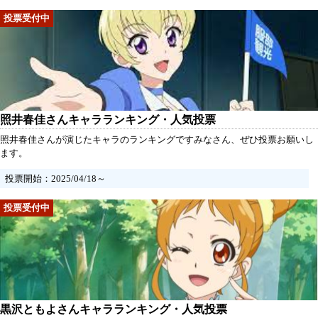
照井春佳さんキャラランキング・人気投票
照井春佳さんが演じたキャラのランキングですみなさん、ぜひ投票お願いし
ます。
投票開始：2025/04/18～
黒沢ともよさんキャラランキング・人気投票