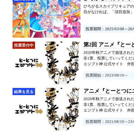
ひろがるスカイプリキュアの
目がなければ、「項目追加」
投票期間：2025/03/08～26/0
第2回 アニメ『と
2020年秋アニメで放送さ
非1票、投票していってくだ
エジプト神 公式サイト
外
投票開始：2023/08/16～
アニメ『とーとつに
2020年秋アニメで放送さ
非1票、投票していってくだ
エジプト神 公式サイト
外
投票期間：2021/08/10～23/0