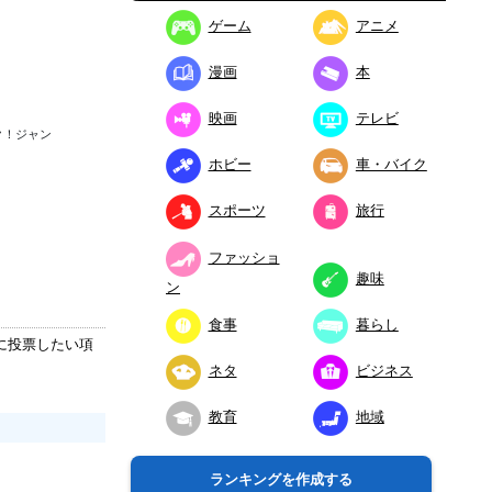
ゲーム
アニメ
漫画
本
映画
テレビ
ク！ジャン
ホビー
車・バイク
スポーツ
旅行
ファッショ
趣味
ン
食事
暮らし
に投票したい項
ネタ
ビジネス
教育
地域
ランキングを作成する