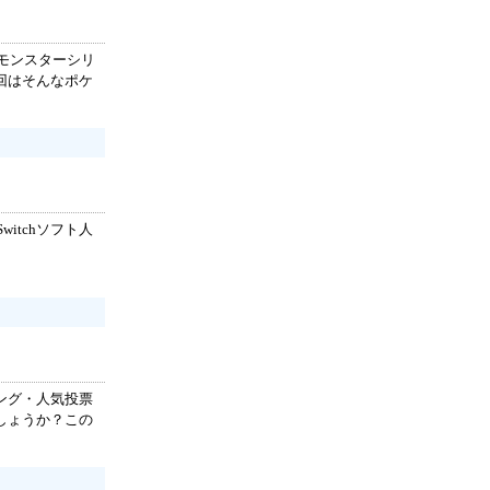
モンスターシリ
回はそんなポケ
itchソフト人
ング・人気投票
しょうか？この