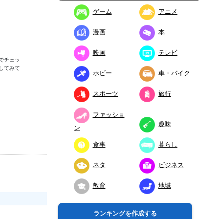
ゲーム
アニメ
漫画
本
映画
テレビ
でチェッ
してみて
ホビー
車・バイク
スポーツ
旅行
ファッショ
趣味
ン
食事
暮らし
ネタ
ビジネス
教育
地域
ランキングを作成する