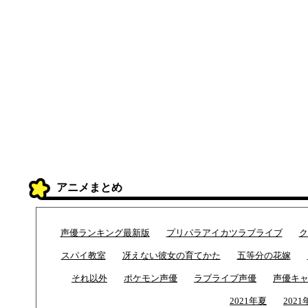
アニメまとめ
声優ランキング最新版
プリパラアイカツラブライブ
ク
スパイ教室
冴えない彼女の育てかた
五等分の花嫁
それ以外
ポケモン声優
ラブライブ声優
声優キ
2021年夏
2021