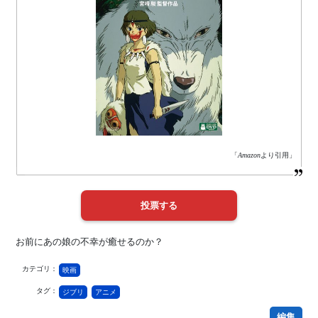
「
Amazon
より引用」
お前にあの娘の不幸が癒せるのか？
カテゴリ：
映画
タグ：
ジブリ
アニメ
編集