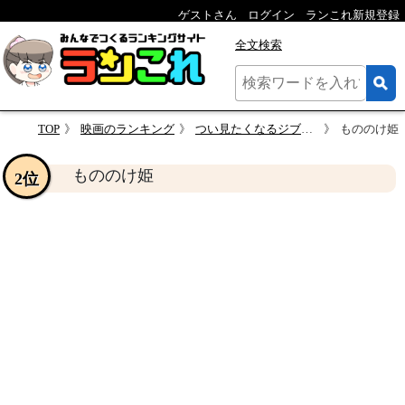
ゲストさん
ログイン
ランこれ新規登録
全文検索
TOP
映画のランキング
つい見たくなるジブリ映画
もののけ姫
もののけ姫
2位