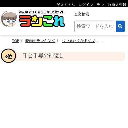
ゲストさん
ログイン
ランこれ新規登録
全文検索
TOP
映画のランキング
つい見たくなるジブリ映画
千と千尋の
千と千尋の神隠し
3位