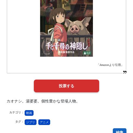
「
Amazon
より引用」
カオナシ。湯婆婆。個性豊かな登場人物。
カテゴリ：
映画
タグ：
ジブリ
アニメ
編集