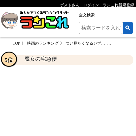
ゲストさん
ログイン
ランこれ新規登録
全文検索
TOP
映画のランキング
つい見たくなるジブリ映画
魔女の宅急
魔女の宅急便
5位