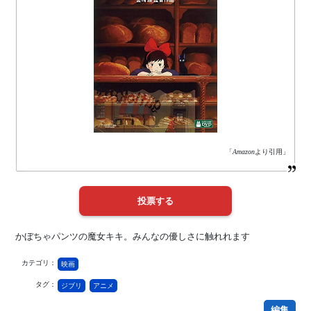
「
Amazon
より引用」
かぼちゃパンツの魔女キキ。みんなの優しさに触れれます
カテゴリ：
映画
タグ：
ジブリ
アニメ
編集