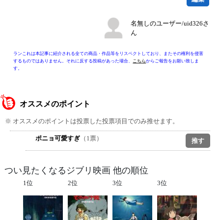
名無しのユーザー/uid326さ
ん
ランこれは本記事に紹介される全ての商品・作品等をリスペクトしており、またその権利を侵害
するものではありません。それに反する投稿があった場合、
こちら
からご報告をお願い致しま
す。
オススメのポイント
※ オススメのポイントは投票した投票項目でのみ推せます。
ポニョ可愛すぎ
（1票）
つい見たくなるジブリ映画 他の順位
1位
2位
3位
3位