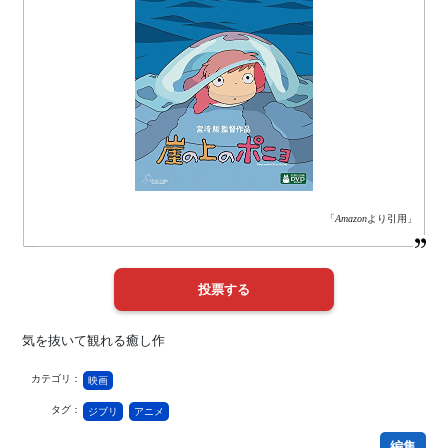
「
Amazon
より引用」
気を抜いて観れる癒し作
カテゴリ：
映画
タグ：
ジブリ
アニメ
編集