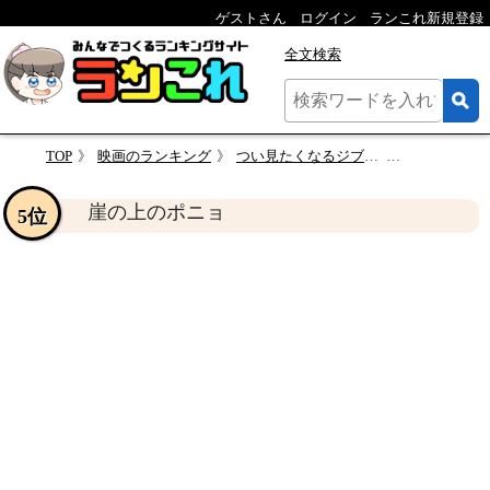
ゲストさん
ログイン
ランこれ新規登録
全文検索
TOP
映画のランキング
つい見たくなるジブリ映画
崖の上のポ
崖の上のポニョ
5位