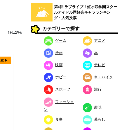
第4回 ラブライブ！虹ヶ咲学園スクー
ルアイドル同好会キャラランキン
グ・人気投票
カテゴリーで探す
16.4%
ゲーム
アニメ
漫画
本
検索 ▶
映画
テレビ
ホビー
車・バイク
スポーツ
旅行
ファッショ
趣味
ン
食事
暮らし