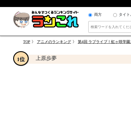
両方
タイト
TOP
アニメのランキング
第4回 ラブライブ！虹ヶ咲学園
上原歩夢
1位