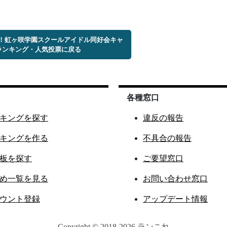
ブ！虹ヶ咲学園スクールアイドル同好会キャ
ランキング・人気投票に戻る
各種窓口
キングを探す
違反の報告
キングを作る
不具合の報告
板を探す
ご要望窓口
め一覧を見る
お問い合わせ窓口
ウント登録
アップデート情報
Copyright © 2018-2026 ランこれ