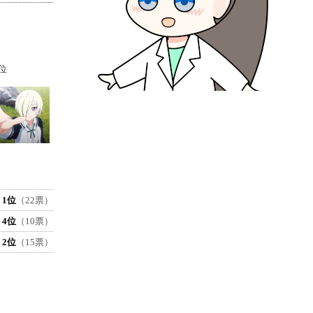
位
1位
（22票）
4位
（10票）
2位
（15票）