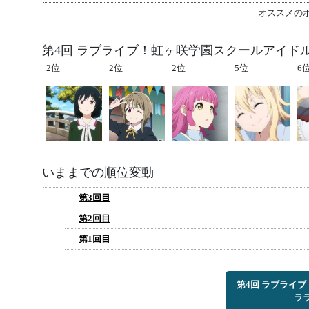
オススメの
第4回 ラブライブ！虹ヶ咲学園スクールアイド
2位
2位
2位
5位
6
いままでの順位変動
第3回目
第2回目
第1回目
第4回 ラブライ
ラ