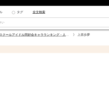
ル
タグ
全文検索
スクールアイドル同好会キャラランキング・人気投票
上原歩夢