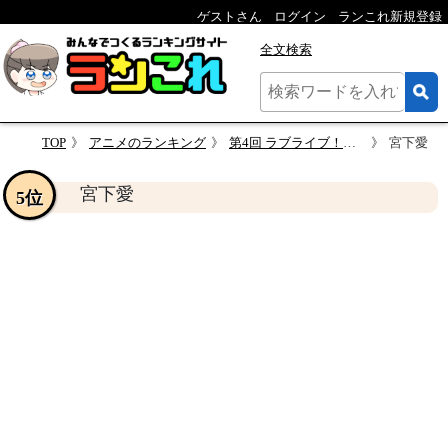
ゲストさん
ログイン
ランこれ新規登録
全文検索
TOP
アニメのランキング
第4回 ラブライブ！虹ヶ咲学園スクールアイドル同好会キャラランキング・人気投票
宮下愛
宮下愛
5位