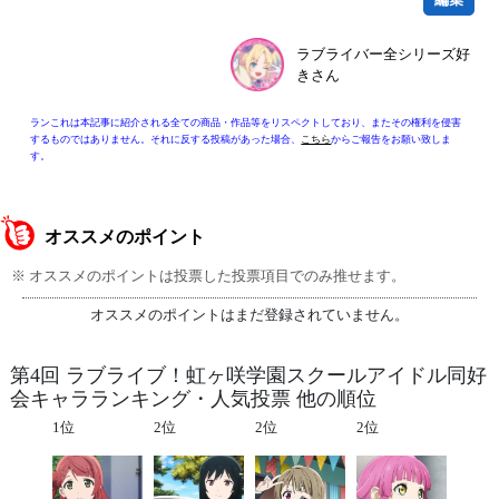
ラブライバー全シリーズ好
きさん
ランこれは本記事に紹介される全ての商品・作品等をリスペクトしており、またその権利を侵害
するものではありません。それに反する投稿があった場合、
こちら
からご報告をお願い致しま
す。
オススメのポイント
※ オススメのポイントは投票した投票項目でのみ推せます。
オススメのポイントはまだ登録されていません。
第4回 ラブライブ！虹ヶ咲学園スクールアイドル同好
会キャラランキング・人気投票 他の順位
1位
2位
2位
2位