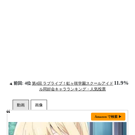
11.9%
前回: 4位
第4回 ラブライブ！虹ヶ咲学園スクールアイド
ル同好会キャラランキング・人気投票
Amazon で検索 ▶