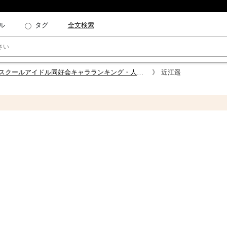
ル
タグ
全文検索
スクールアイドル同好会キャラランキング・人気投票
近江遥