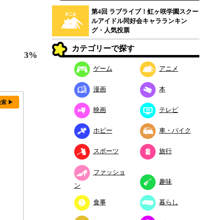
第4回 ラブライブ！虹ヶ咲学園スクー
ルアイドル同好会キャラランキン
グ・人気投票
カテゴリーで探す
3%
ゲーム
アニメ
漫画
本
検索 ▶
映画
テレビ
ホビー
車・バイク
スポーツ
旅行
ファッショ
趣味
ン
食事
暮らし