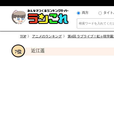
両方
タイト
TOP
アニメのランキング
第4回 ラブライブ！虹ヶ咲学園
近江遥
7位