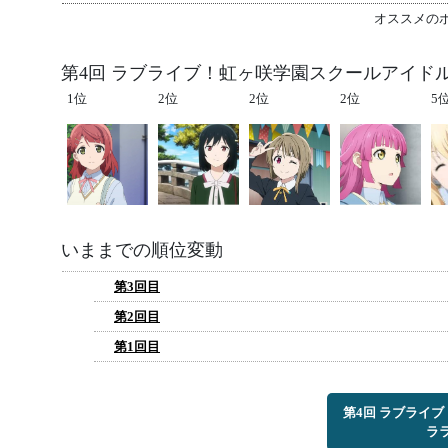
オススメの
第4回 ラブライブ！虹ヶ咲学園スクールアイド
1位
2位
2位
2位
5
いままでの順位変動
第3回目
第2回目
第1回目
第4回 ラブライ
ラ