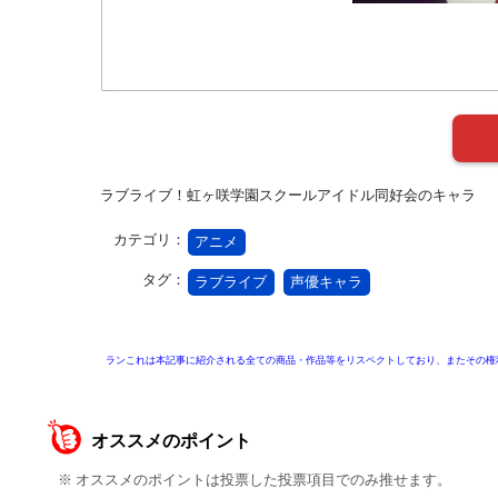
ラブライブ！虹ヶ咲学園スクールアイドル同好会のキャラ
カテゴリ：
アニメ
タグ：
ラブライブ
声優キャラ
ランこれは本記事に紹介される全ての商品・作品等をリスペクトしており、またその権
オススメのポイント
※ オススメのポイントは投票した投票項目でのみ推せます。