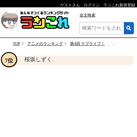
ゲストさん
ログイン
ランこれ新規登録
全文検索
TOP
アニメのランキング
第4回 ラブライブ！虹ヶ咲学園スクールアイドル同好会キャラランキング・人気投票
桜坂しず
桜坂しずく
7位