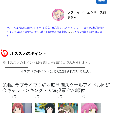
ラブライバー全シリーズ好
きさん
ランこれは本記事に紹介される全ての商品・作品等をリスペクトしており、またその権利を侵害
するものではありません。それに反する投稿があった場合、
こちら
からご報告をお願い致しま
す。
オススメのポイント
※ オススメのポイントは投票した投票項目でのみ推せます。
オススメのポイントはまだ登録されていません。
第4回 ラブライブ！虹ヶ咲学園スクールアイドル同好
会キャラランキング・人気投票 他の順位
1位
2位
2位
2位