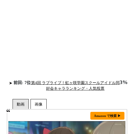
3%
前回: 7位
第4回 ラブライブ！虹ヶ咲学園スクールアイドル同
好会キャラランキング・人気投票
Amazon で検索 ▶