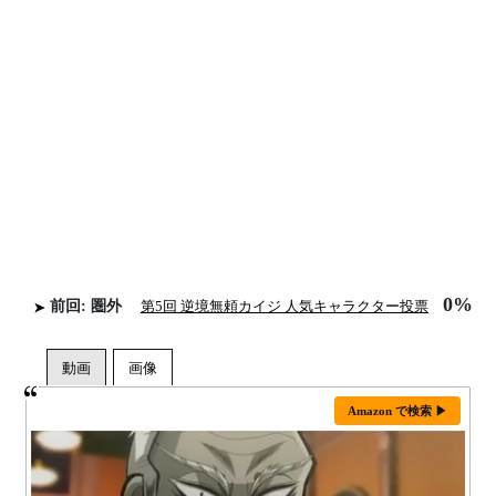
0%
前回: 圏外
第5回 逆境無頼カイジ 人気キャラクター投票
Amazon で検索 ▶