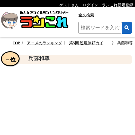
ゲストさん
ログイン
ランこれ新規登録
全文検索
TOP
アニメのランキング
第5回 逆境無頼カイジ 人気キャラクター投票
兵藤和尊
兵藤和尊
－位