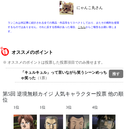
にゃんこ丸さん
ランこれは本記事に紹介される全ての商品・作品等をリスペクトしており、またその権利を侵害
するものではありません。それに反する投稿があった場合、
こちら
からご報告をお願い致しま
す。
オススメのポイント
※ オススメのポイントは投票した投票項目でのみ推せます。
「キュルキュル」って言いながら笑うシーンめっち
ゃ笑った
（1票）
第5回 逆境無頼カイジ 人気キャラクター投票 他の順
位
1位
1位
3位
4位