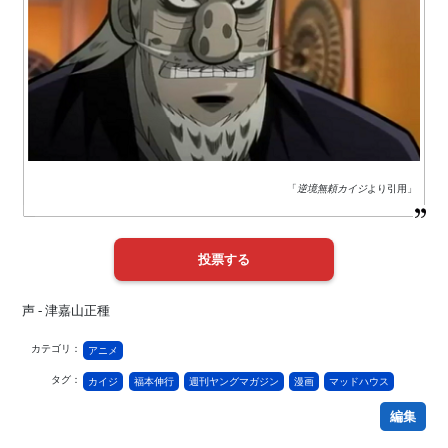
「
逆境無頼カイジ
より引用」
声 - 津嘉山正種
カテゴリ：
アニメ
タグ：
カイジ
福本伸行
週刊ヤングマガジン
漫画
マッドハウス
編集