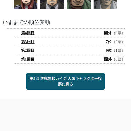
いままでの順位変動
第4回目
圏外
（0票）
第3回目
7位
（2票）
第2回目
9位
（1票）
第1回目
圏外
（0票）
第5回 逆境無頼カイジ 人気キャラクター投
票に戻る