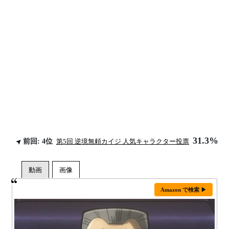
31.3%
前回: 4位
第5回 逆境無頼カイジ 人気キャラクター投票
Amazon で検索 ▶