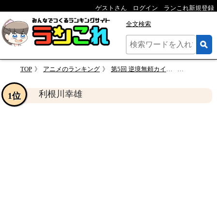
ゲストさん
ログイン
ランこれ新規登録
全文検索
TOP
アニメのランキング
第5回 逆境無頼カイジ 人気キャラクター投票
利根川幸
利根川幸雄
1位