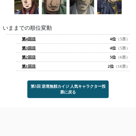
いままでの順位変動
第4回目
4位
（5票）
第3回目
4位
（5票）
第2回目
5位
（6票）
第1回目
2位
（18票）
第5回 逆境無頼カイジ 人気キャラクター投
票に戻る