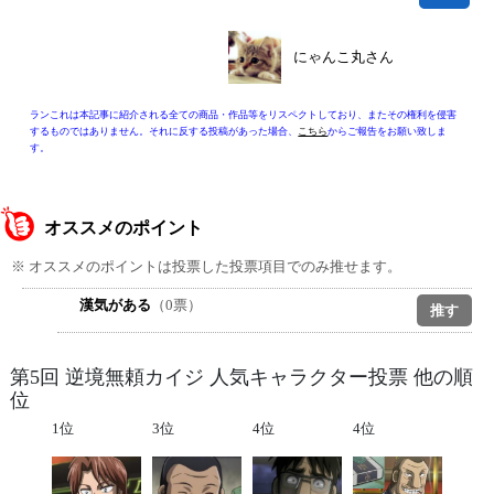
にゃんこ丸さん
ランこれは本記事に紹介される全ての商品・作品等をリスペクトしており、またその権利を侵害
するものではありません。それに反する投稿があった場合、
こちら
からご報告をお願い致しま
す。
オススメのポイント
※ オススメのポイントは投票した投票項目でのみ推せます。
漢気がある
（0票）
第5回 逆境無頼カイジ 人気キャラクター投票 他の順
位
1位
3位
4位
4位