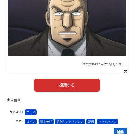
「
中間管理録トネガワ
より引用」
声 - 白竜
カテゴリ：
アニメ
タグ：
カイジ
福本伸行
週刊ヤングマガジン
漫画
マッドハウス
編集