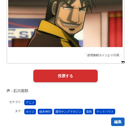
「
逆境無頼カイジ
より引用」
声 - 石川英郎
カテゴリ：
アニメ
タグ：
カイジ
福本伸行
週刊ヤングマガジン
漫画
マッドハウス
編集