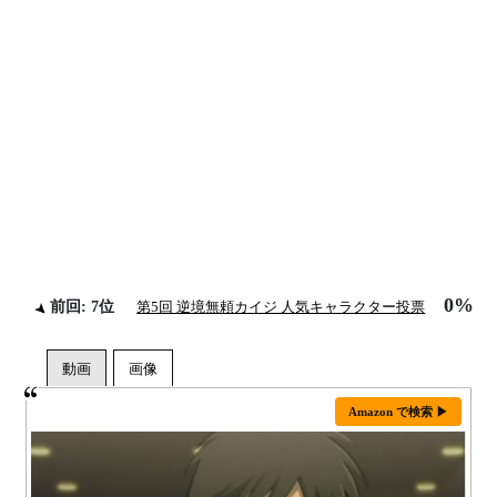
0%
前回: 7位
第5回 逆境無頼カイジ 人気キャラクター投票
Amazon で検索 ▶