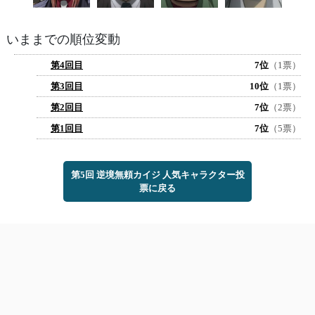
いままでの順位変動
第4回目
7位
（1票）
第3回目
10位
（1票）
第2回目
7位
（2票）
第1回目
7位
（5票）
第5回 逆境無頼カイジ 人気キャラクター投
票に戻る