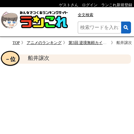
ゲストさん
ログイン
ランこれ新規登録
全文検索
TOP
アニメのランキング
第5回 逆境無頼カイジ 人気キャラクター投票
船井譲次
船井譲次
－位