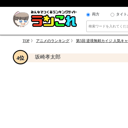
両方
タイト
TOP
アニメのランキング
第5回 逆境無頼カイジ 人気キ
坂崎孝太郎
4位