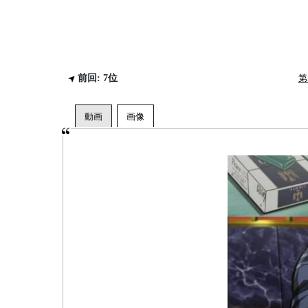
前回: 7位
第