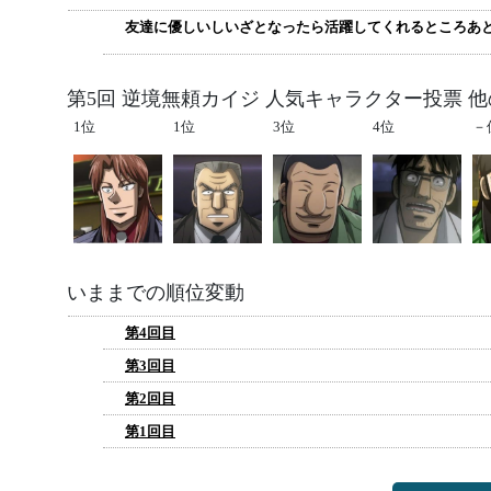
友達に優しいしいざとなったら活躍してくれるところあ
第5回 逆境無頼カイジ 人気キャラクター投票 
1位
1位
3位
4位
－
いままでの順位変動
第4回目
第3回目
第2回目
第1回目