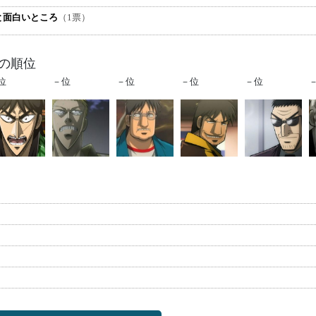
と面白いところ
（1票）
他の順位
位
－位
－位
－位
－位