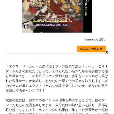
「
Amazon
より引用」
Amazon で見る ▶
「エクストリームゲーム傑作選｜ファン投票で決定！」へようこそ！
ゲーム好きのあなたにとって、忘れられない名作たちを再評価する絶
好の機会です。この非公式ファン活動では、多彩なジャンルから選ば
れた傑作ゲームが集結し、あなたの一票でその栄光を決定します。ど
のゲームが最もエクストリームな体験を提供したのか、あなたの意見
を形にするチャンスです！
投票の際には、おすすめポイントや理由を共有することで、他のゲー
マーたちとの交流も楽しめます。自分だけの熱い思いを語り、共感を
呼び起こしましょう。ランキングの結果は、集まった投票数が一定数