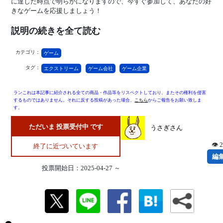
に達した時点で明らかになりますので、今すぐ参加して、あなたの好
きなゲームを応援しましょう！
説明の続きを全て読む
カテゴリ：
ゲーム
タグ：
エクストリーム
ゲーム会社
ゲーム企業
ランこれは本記事に紹介される全ての商品・作品等をリスペクトしており、またその権利を侵害
するものではありません。それに反する投稿があった場合、
こちら
からご報告をお願い致しま
す。
ただいま 投票受付中 です
うさぎさん
👁 
終了に近づいています
編
投票開始日：2025-04-27 ～