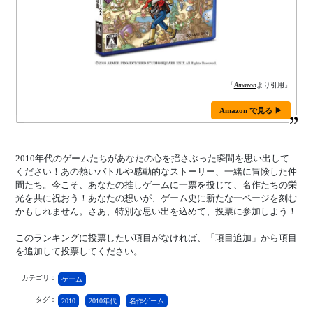
「
Amazon
より引用」
Amazon で見る ▶
2010年代のゲームたちがあなたの心を揺さぶった瞬間を思い出して
ください！あの熱いバトルや感動的なストーリー、一緒に冒険した仲
間たち。今こそ、あなたの推しゲームに一票を投じて、名作たちの栄
光を共に祝おう！あなたの想いが、ゲーム史に新たな一ページを刻む
かもしれません。さあ、特別な思い出を込めて、投票に参加しよう！
このランキングに投票したい項目がなければ、「項目追加」から項目
を追加して投票してください。
カテゴリ：
ゲーム
タグ：
2010
2010年代
名作ゲーム