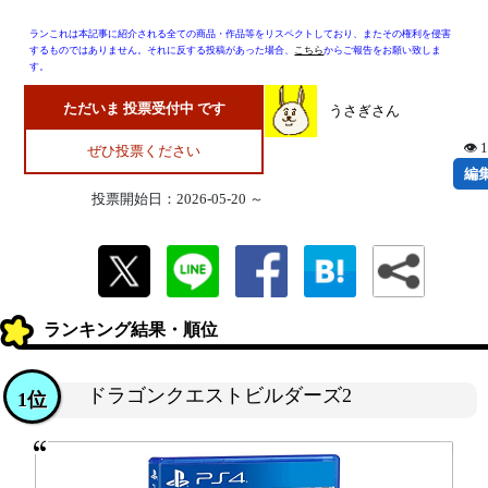
ランこれは本記事に紹介される全ての商品・作品等をリスペクトしており、またその権利を侵害
するものではありません。それに反する投稿があった場合、
こちら
からご報告をお願い致しま
す。
ただいま 投票受付中 です
うさぎさん
👁 
ぜひ投票ください
編
投票開始日：2026-05-20 ～
ランキング結果・順位
ドラゴンクエストビルダーズ2
1位