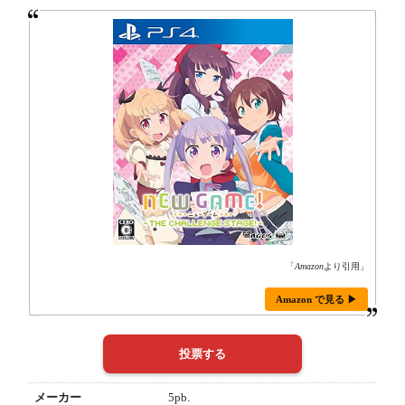
「
Amazon
より引用」
Amazon で見る ▶
メーカー
5pb.