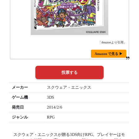
「
Amazon
より引用」
Amazon で見る ▶
メーカー
スクウェア・エニックス
ゲーム機
3DS
発売日
2014/2/6
ジャンル
RPG
スクウェア・エニックスが贈る3DS向けRPG。プレイヤーはモ