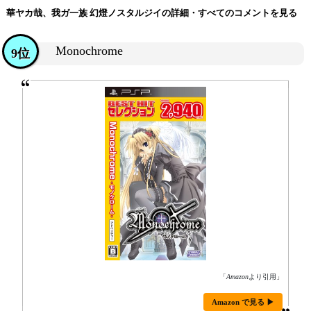
華ヤカ哉、我ガ一族 幻燈ノスタルジイの詳細・すべてのコメントを見る
Monochrome
9位
「
Amazon
より引用」
Amazon で見る ▶