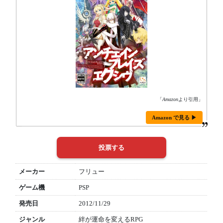
「
Amazon
より引用」
Amazon で見る ▶
メーカー
フリュー
ゲーム機
PSP
発売日
2012/11/29
ジャンル
絆が運命を変えるRPG