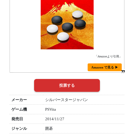
「
Amazon
より引用」
Amazon で見る ▶
メーカー
シルバースタージャパン
ゲーム機
PSVita
発売日
2014/11/27
ジャンル
囲碁