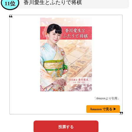
香川愛生とふたりで将棋
11位
「
Amazon
より引用」
Amazon で見る ▶