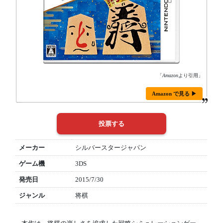
「
Amazon
より引用」
Amazon で見る ▶
メーカー
シルバースタージャパン
ゲーム機
3DS
発売日
2015/7/30
ジャンル
将棋