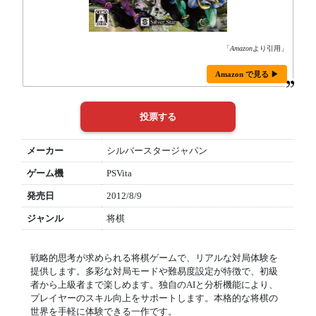
「
Amazon
より引用」
Amazon で見る ▶
メーカー
シルバースタージャパン
ゲーム機
PSVita
発売日
2012/8/9
ジャンル
将棋
戦略的思考が求められる将棋ゲームで、リアルな対局体験を
提供します。多彩な対局モードや難易度設定が特徴で、初級
者から上級者まで楽しめます。独自のAIと分析機能により、
プレイヤーのスキル向上をサポートします。本格的な将棋の
世界を手軽に体験できる一作です。