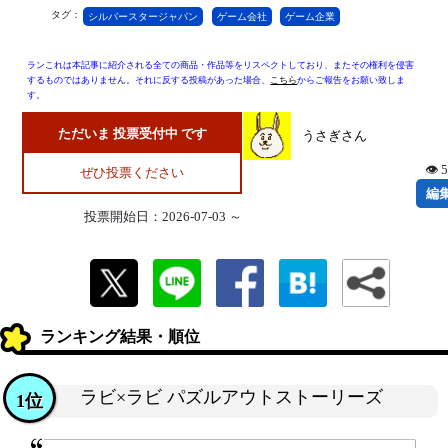
タグ：
シルバースタージャパン
ゲーム会社
ゲーム企業
ランこれは本記事に紹介される全ての商品・作品等をリスペクトしており、またその権利を侵害
するものではありません。それに反する投稿があった場合、
こちら
からご報告をお願い致しま
す。
ただいま 投票受付中 です
うさぎさん
👁 
ぜひ投票ください
編
投票開始日：2026-07-03 ～
ランキング結果・順位
ラビ×ラビ パズルアウトストーリーズ
1位