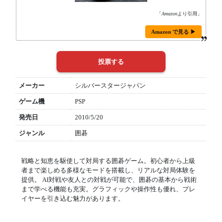
「
Amazon
より引用」
Amazon で見る ▶
メーカー
シルバースタージャパン
ゲーム機
PSP
発売日
2010/5/20
ジャンル
囲碁
戦略と知恵を駆使して対局する囲碁ゲーム。初心者から上級
者まで楽しめる多様なモードを搭載し、リアルな対局体験を
提供。 AI対戦や友人との対戦が可能で、囲碁の基本から戦術
まで学べる機能も充実。グラフィックや操作性も優れ、プレ
イヤーを引き込む魅力があります。