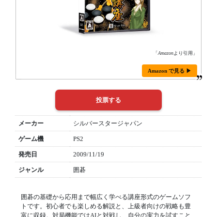
「
Amazon
より引用」
Amazon で見る ▶
メーカー
シルバースタージャパン
ゲーム機
PS2
発売日
2009/11/19
ジャンル
囲碁
囲碁の基礎から応用まで幅広く学べる講座形式のゲームソフ
トです。初心者でも楽しめる解説と、上級者向けの戦略も豊
富に収録。対局機能ではAIと対戦し、自分の実力を試すこと