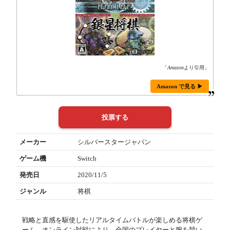
「
Amazon
より引用」
Amazon で見る ▶
メーカー
シルバースタージャパン
ゲーム機
Switch
発売日
2020/11/5
ジャンル
将棋
戦略と直感を駆使したリアルタイムバトルが楽しめる将棋ゲ
ーム。オンライン対戦により、全国のプレイヤーと腕を競い