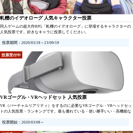
軋轢のイデオローグ 人気キャラクター投票
同人ゲームの超大作RPG「軋轢のイデオローグ」に登場するキャラクターの
人気投票です。好きなキャラに投票してください。
投票期間：2020/03/18～23/09/19
VRゴーグル・VRヘッドセット 人気投票
VR（バーチャルリアリティ）をするのに必要なVRゴーグル・VRヘッドセッ
トの人気投票・ランキングです。最も優れている・使い勝手いい・高機能な
ど自分がコレ！と思うものに投票してください。※項目に入ってない機器が
投票開始：2020/03/08～
あったら追加をしてくれるとうれしいです。