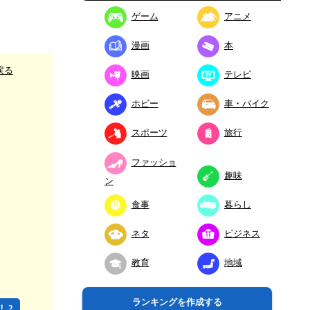
ゲーム
アニメ
漫画
本
戻る
映画
テレビ
ホビー
車・バイク
スポーツ
旅行
ファッショ
趣味
ン
食事
暮らし
ネタ
ビジネス
教育
地域
ランキングを作成する
 2