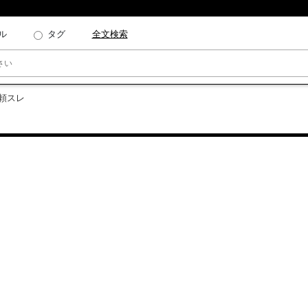
ル
タグ
全文検索
頼スレ