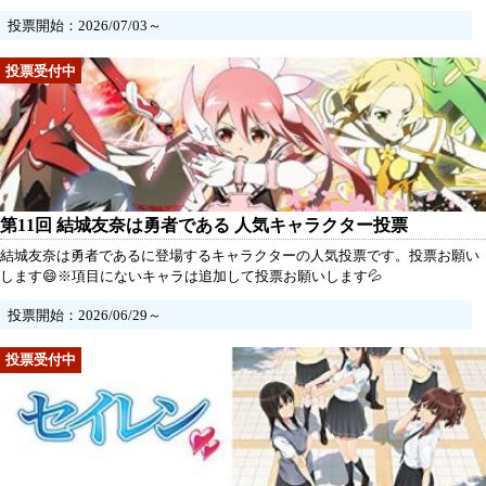
投票開始：2026/07/03～
第11回 結城友奈は勇者である 人気キャラクター投票
結城友奈は勇者であるに登場するキャラクターの人気投票です。投票お願い
します😄※項目にないキャラは追加して投票お願いします💦
投票開始：2026/06/29～