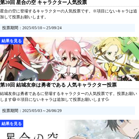
第20回 星合の空 キャラクター人気投票
星合の空に登場するキャラクターの人気投票です。※項目にないキャラは追
加して投票お願いします。
投票期間：2025/05/10～25/09/24
第10回 結城友奈は勇者である 人気キャラクター投票
結城友奈は勇者であるに登場するキャラクターの人気投票です。投票お願い
します😄※項目にないキャラは追加して投票お願いします💦
投票期間：2025/05/03～26/06/29