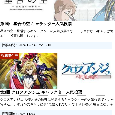
第19回 星合の空 キャラクター人気投票
星合の空に登場するキャラクターの人気投票です。※項目にないキャラは追
加して投票お願いします。
投票期間：2024/12/23～25/05/10
第3回 クロスアンジュ キャラクター人気投票
クロスアンジュ 天使と竜の輪舞に登場するキャラクターの人気投票です。👀
皆さん、いずれかのキャラに是非1票入れていって下さい😄📌 項目にないキ
ャラがいたら、項目を追加して投票お願いします💦
投票開始：2024/11/03～