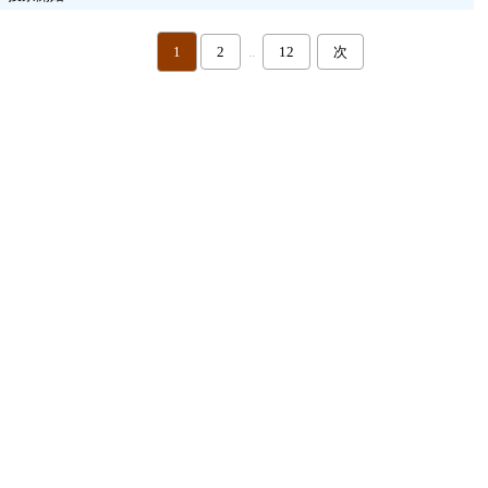
1
2
..
12
次