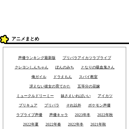
アニメまとめ
声優ランキング最新版
プリパラアイカツラブライブ
クレヨンしんちゃん
ぽんのみち
となりの吸血鬼さん
俺ガイル
ドラえもん
スパイ教室
冴えない彼女の育てかた
五等分の花嫁
ミュークルドリーミー
妹さえいればいい
アイカツ
プリキュア
プリパラ
それ以外
ポケモン声優
ラブライブ声優
声優キャラ
2023年冬
2022年秋
2022年夏
2022年春
2022年冬
2021年秋