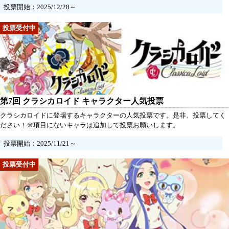
投票開始：2025/12/28～
第7回 クラシカロイド キャラクター人気投票
クラシカロイドに登場するキャラクターの人気投票です。是非、投票してく
ださい！※項目にないキャラは追加して投票お願いします。
投票開始：2025/11/21～