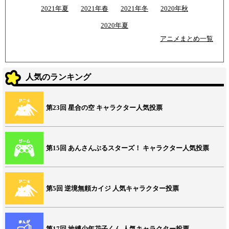
2021年夏
2021年春
2021年冬
2020年秋
2020年夏
アニメまとめ一覧
人気のランキング
第23回 星合の空 キャラクター人気投票
第15回 あんさんぶるスターズ！ キャラクター人気投票
第5回 逆境無頼カイジ 人気キャラクター投票
第17回 地縛少年花子くん 人気キャラクター投票