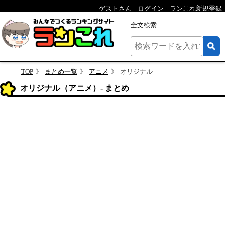
ゲストさん
ログイン
ランこれ新規登録
全文検索
TOP
まとめ一覧
アニメ
オリジナル
オリジナル（アニメ）- まとめ