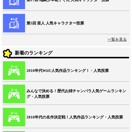
第5回 亜人 人気キャラクター投票
一覧を見る
新着のランキング
2010年代WiiU人気作品ランキング！・人気投票
みんなで決める！歴代お姉チャンバラ人気ゲームランキン
グ・人気投票
2010年代の名作決定戦！人気作品ランキング・人気投票