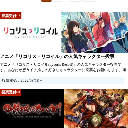
アニメ「リコリス・リコイル」の人気キャラクター投票
アニメ「リコリス・リコイル(Lycoris Recoil)」の人気キャラクター投票で
す。あなたが想うイチ推しの好きなキャラクターに投票をお願いします。項
目の追加や項目の詳しい編集・追記などランキングを盛り上げてくれる方、
投票開始：2022/08/18～
大歓迎です✨