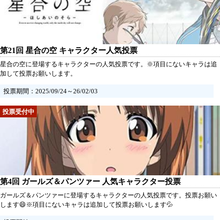
第21回 星合の空 キャラクター人気投票
星合の空に登場するキャラクターの人気投票です。※項目にないキャラは追
加して投票お願いします。
投票期間：2025/09/24～26/02/03
第4回 ガールズ＆パンツァー 人気キャラクター投票
ガールズ＆パンツァーに登場するキャラクターの人気投票です。投票お願い
します😄※項目にないキャラは追加して投票お願いします💦