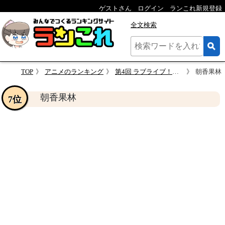
ゲストさん
ログイン
ランこれ新規登録
全文検索
TOP
アニメのランキング
第4回 ラブライブ！虹ヶ咲学園スクールアイドル同好会キャラランキング・人気投票
朝香果林
朝香果林
7位