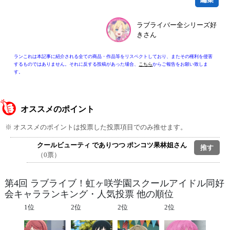
ラブライバー全シリーズ好
きさん
ランこれは本記事に紹介される全ての商品・作品等をリスペクトしており、またその権利を侵害
するものではありません。それに反する投稿があった場合、
こちら
からご報告をお願い致しま
す。
オススメのポイント
※ オススメのポイントは投票した投票項目でのみ推せます。
クールビューティ でありつつ ポンコツ果林姐さん
（0票）
第4回 ラブライブ！虹ヶ咲学園スクールアイドル同好
会キャラランキング・人気投票 他の順位
1位
2位
2位
2位