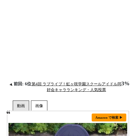
3%
前回: 6位
第4回 ラブライブ！虹ヶ咲学園スクールアイドル同
好会キャラランキング・人気投票
Amazon で検索 ▶