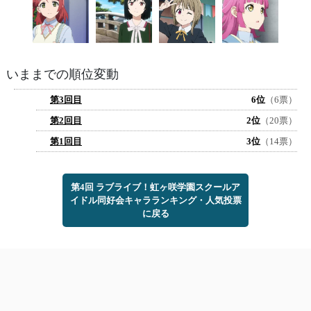
いままでの順位変動
第3回目
6位
（6票）
第2回目
2位
（20票）
第1回目
3位
（14票）
第4回 ラブライブ！虹ヶ咲学園スクールア
イドル同好会キャラランキング・人気投票
に戻る