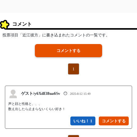
コメント
投票項目「近江彼方」に書き込まれたコメントの一覧です。
コメントする
1
ゲスト/y6XdEl8ua6Sv
😶
2025-8-12 15:49
声と顔と性格と、、、

数え出したら止まらないくらい好き！
いいね！ 1