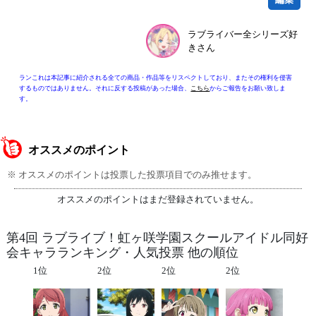
ラブライバー全シリーズ好
きさん
ランこれは本記事に紹介される全ての商品・作品等をリスペクトしており、またその権利を侵害
するものではありません。それに反する投稿があった場合、
こちら
からご報告をお願い致しま
す。
オススメのポイント
※ オススメのポイントは投票した投票項目でのみ推せます。
オススメのポイントはまだ登録されていません。
第4回 ラブライブ！虹ヶ咲学園スクールアイドル同好
会キャラランキング・人気投票 他の順位
1位
2位
2位
2位