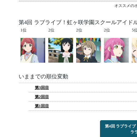
オススメの
第4回 ラブライブ！虹ヶ咲学園スクールアイド
1位
2位
2位
2位
5
いままでの順位変動
第3回目
第2回目
第1回目
第4回 ラブライ
ラ