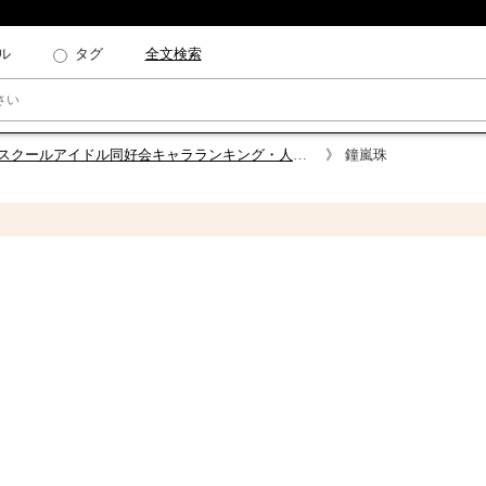
ル
タグ
全文検索
スクールアイドル同好会キャラランキング・人気投票
鐘嵐珠