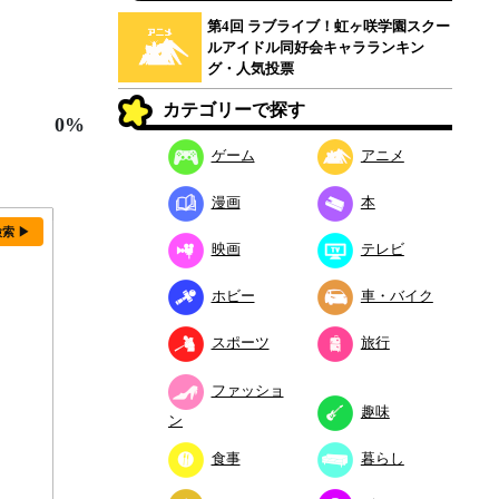
第4回 ラブライブ！虹ヶ咲学園スクー
ルアイドル同好会キャラランキン
グ・人気投票
カテゴリーで探す
0%
ゲーム
アニメ
漫画
本
検索 ▶
映画
テレビ
ホビー
車・バイク
スポーツ
旅行
ファッショ
趣味
ン
食事
暮らし