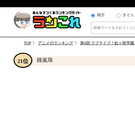
両方
タイト
TOP
アニメのランキング
第4回 ラブライブ！虹ヶ咲学園
鐘嵐珠
21位