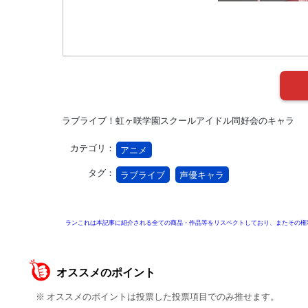
ラブライブ！虹ヶ咲学園スクールアイドル同好会のキャラ
カテゴリ：
アニメ
タグ：
ラブライブ
声優キャラ
ランこれは本記事に紹介される全ての商品・作品等をリスペクトしており、またその権
オススメのポイント
※ オススメのポイントは投票した投票項目でのみ推せます。