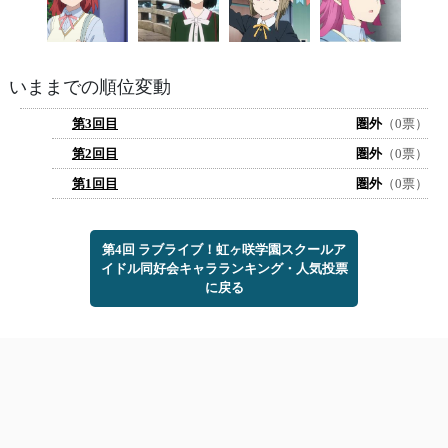
いままでの順位変動
第3回目
圏外
（0票）
第2回目
圏外
（0票）
第1回目
圏外
（0票）
第4回 ラブライブ！虹ヶ咲学園スクールア
イドル同好会キャラランキング・人気投票
に戻る