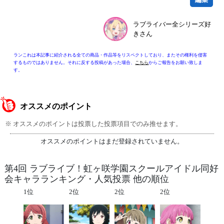
ラブライバー全シリーズ好
きさん
ランこれは本記事に紹介される全ての商品・作品等をリスペクトしており、またその権利を侵害
するものではありません。それに反する投稿があった場合、
こちら
からご報告をお願い致しま
す。
オススメのポイント
※ オススメのポイントは投票した投票項目でのみ推せます。
オススメのポイントはまだ登録されていません。
第4回 ラブライブ！虹ヶ咲学園スクールアイドル同好
会キャラランキング・人気投票 他の順位
1位
2位
2位
2位