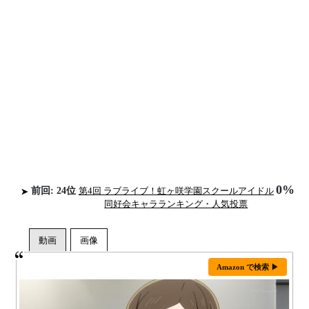
0%
前回: 24位
第4回 ラブライブ！虹ヶ咲学園スクールアイドル
同好会キャラランキング・人気投票
Amazon で検索 ▶