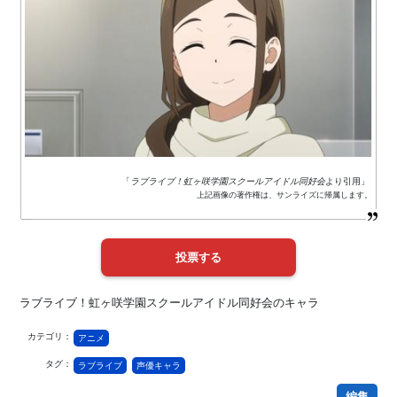
「
ラブライブ！虹ヶ咲学園スクールアイドル同好会
より引用」
上記画像の著作権は、サンライズに帰属します。
ラブライブ！虹ヶ咲学園スクールアイドル同好会のキャラ
カテゴリ：
アニメ
タグ：
ラブライブ
声優キャラ
編集