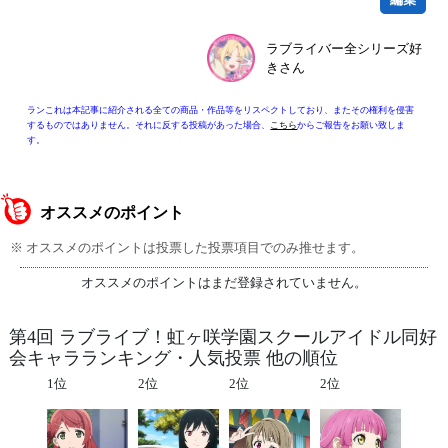
ラブライバー全シリーズ好
きさん
ランこれは本記事に紹介される全ての商品・作品等をリスペクトしており、またその権利を侵害
するものではありません。それに反する投稿があった場合、
こちら
からご報告をお願い致しま
す。
オススメのポイント
※ オススメのポイントは投票した投票項目でのみ推せます。
オススメのポイントはまだ登録されていません。
第4回 ラブライブ！虹ヶ咲学園スクールアイドル同好
会キャラランキング・人気投票 他の順位
1位
2位
2位
2位