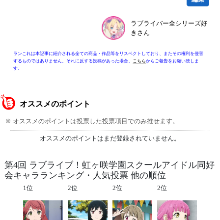
ラブライバー全シリーズ好
きさん
ランこれは本記事に紹介される全ての商品・作品等をリスペクトしており、またその権利を侵害
するものではありません。それに反する投稿があった場合、
こちら
からご報告をお願い致しま
す。
オススメのポイント
※ オススメのポイントは投票した投票項目でのみ推せます。
オススメのポイントはまだ登録されていません。
第4回 ラブライブ！虹ヶ咲学園スクールアイドル同好
会キャラランキング・人気投票 他の順位
1位
2位
2位
2位