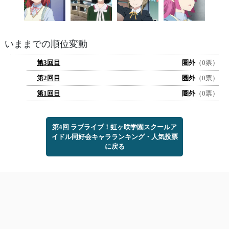
いままでの順位変動
第3回目
圏外
（0票）
第2回目
圏外
（0票）
第1回目
圏外
（0票）
第4回 ラブライブ！虹ヶ咲学園スクールア
イドル同好会キャラランキング・人気投票
に戻る