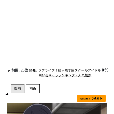
0%
前回: 23位
第4回 ラブライブ！虹ヶ咲学園スクールアイドル
同好会キャラランキング・人気投票
Amazon で検索 ▶