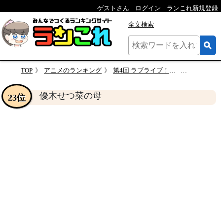
ゲストさん
ログイン
ランこれ新規登録
全文検索
TOP
アニメのランキング
第4回 ラブライブ！虹ヶ咲学園スクールアイドル同好会キャラランキング・人気投票
優木せつ
優木せつ菜の母
23位