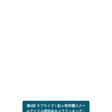
第4回 ラブライブ！虹ヶ咲学園スクー
ルアイドル同好会キャラランキング・