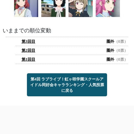
いままでの順位変動
第3回目
圏外
（0票）
第2回目
圏外
（0票）
第1回目
圏外
（0票）
第4回 ラブライブ！虹ヶ咲学園スクールア
イドル同好会キャラランキング・人気投票
に戻る