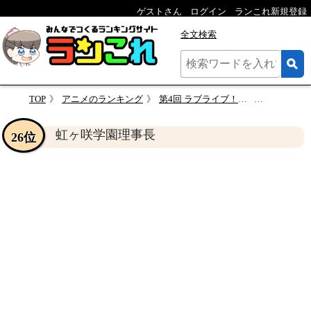
ゲストさん
ログイン
ランこれ新規登録
全文検索
TOP
アニメのランキング
第4回 ラブライブ！虹ヶ咲学園スクールアイドル同好会キャラランキング・人気投票
虹ヶ咲学
虹ヶ咲学園理事長
26位