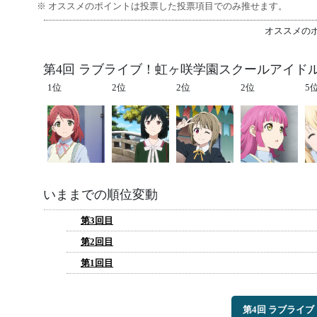
※ オススメのポイントは投票した投票項目でのみ推せます。
オススメの
第4回 ラブライブ！虹ヶ咲学園スクールアイド
1位
2位
2位
2位
5
いままでの順位変動
第3回目
第2回目
第1回目
第4回 ラブライ