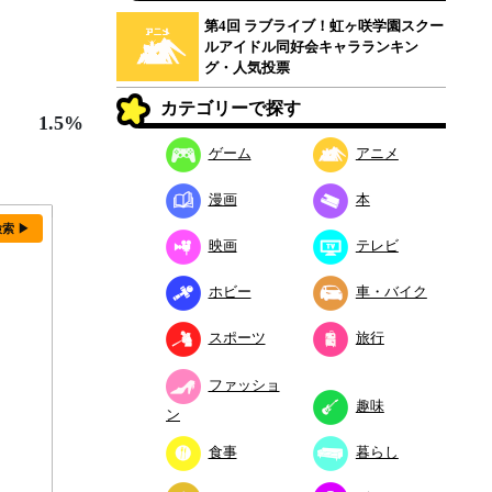
第4回 ラブライブ！虹ヶ咲学園スクー
ルアイドル同好会キャラランキン
グ・人気投票
カテゴリーで探す
1.5%
ゲーム
アニメ
漫画
本
検索 ▶
映画
テレビ
ホビー
車・バイク
スポーツ
旅行
ファッショ
趣味
ン
食事
暮らし