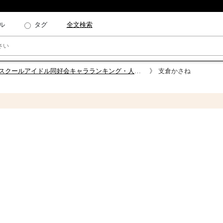
ル
タグ
全文検索
スクールアイドル同好会キャラランキング・人気投票
支倉かさね