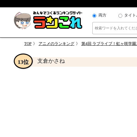
両方
タイト
TOP
アニメのランキング
第4回 ラブライブ！虹ヶ咲学園
支倉かさね
13位