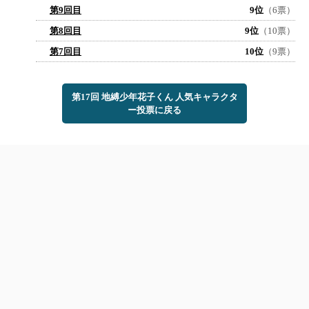
第9回目
9位
（6票）
第8回目
9位
（10票）
第7回目
10位
（9票）
第17回 地縛少年花子くん 人気キャラクタ
ー投票に戻る