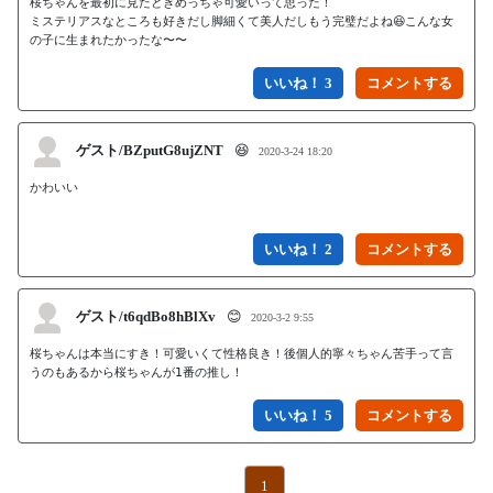
桜ちゃんを最初に見たときめっちゃ可愛いって思った！

ミステリアスなところも好きだし脚細くて美人だしもう完璧だよね😆こんな女
の子に生まれたかったな〜〜
いいね！ 3
ゲスト/BZputG8ujZNT
😆
2020-3-24 18:20
かわいい

いいね！ 2
ゲスト/t6qdBo8hBlXv
😊
2020-3-2 9:55
桜ちゃんは本当にすき！可愛いくて性格良き！後個人的寧々ちゃん苦手って言
うのもあるから桜ちゃんが1番の推し！
いいね！ 5
1