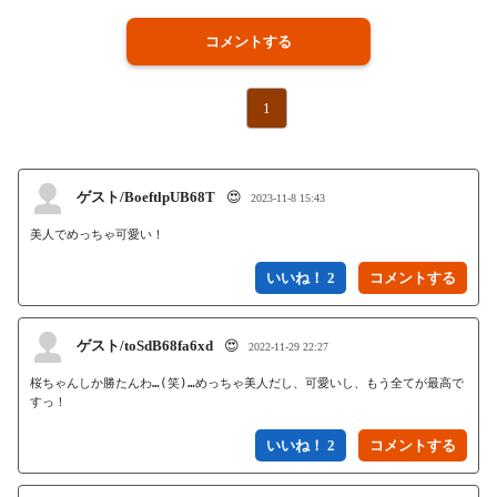
コメントする
1
ゲスト/BoeftlpUB68T
😍
2023-11-8 15:43
美人でめっちゃ可愛い！
いいね！ 2
ゲスト/toSdB68fa6xd
😍
2022-11-29 22:27
桜ちゃんしか勝たんわ…(笑)…めっちゃ美人だし、可愛いし、もう全てが最高で
すっ！
いいね！ 2