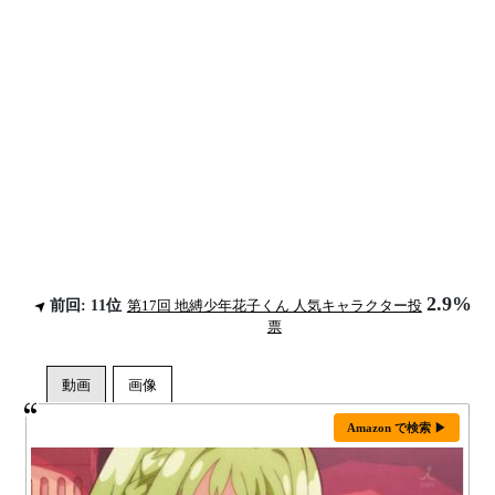
2.9%
前回: 11位
第17回 地縛少年花子くん 人気キャラクター投
票
Amazon で検索 ▶