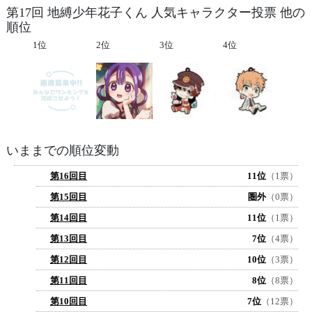
第17回 地縛少年花子くん 人気キャラクター投票 他の
順位
1位
2位
3位
4位
いままでの順位変動
第16回目
11位
（1票）
第15回目
圏外
（0票）
第14回目
11位
（1票）
第13回目
7位
（4票）
第12回目
10位
（3票）
第11回目
8位
（8票）
第10回目
7位
（12票）