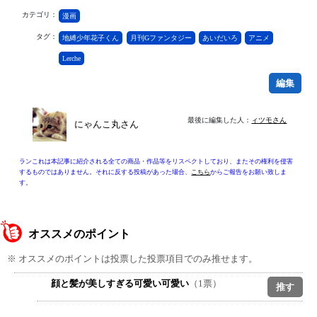
カテゴリ：
漫画
タグ：
地縛少年花子くん
月刊Gファンタジー
あいだいろ
アニメ
Lerche
編集
最後に編集した人：
ィツモさん
にゃんこ丸さん
ランこれは本記事に紹介される全ての商品・作品等をリスペクトしており、またその権利を侵害
するものではありません。それに反する投稿があった場合、
こちら
からご報告をお願い致しま
す。
オススメのポイント
※ オススメのポイントは投票した投票項目でのみ推せます。
顔と髪が美しすぎる可愛い可愛い
（1票）