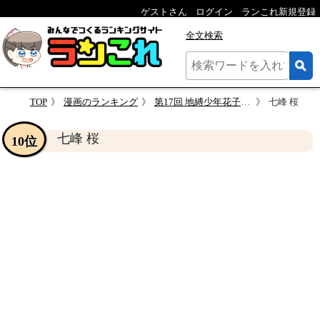
ゲストさん
ログイン
ランこれ新規登録
全文検索
TOP
漫画のランキング
第17回 地縛少年花子くん 人気キャラクター投票
七峰 桜
七峰 桜
10位