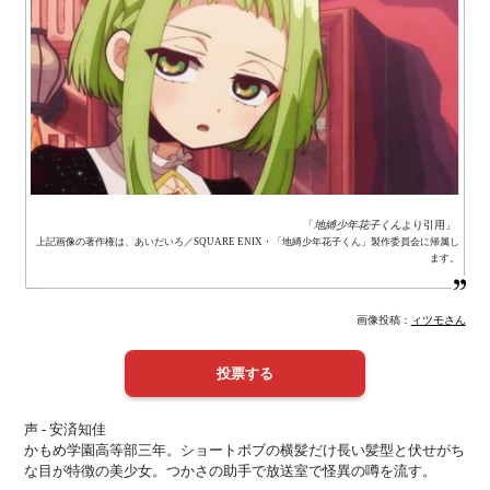
「
地縛少年花子くん
より引用」
上記画像の著作権は、あいだいろ／SQUARE ENIX・「地縛少年花子くん」製作委員会に帰属し
ます。
画像投稿：
ィツモさん
声 - 安済知佳
かもめ学園高等部三年。ショートボブの横髪だけ長い髪型と伏せがち
な目が特徴の美少女。つかさの助手で放送室で怪異の噂を流す。