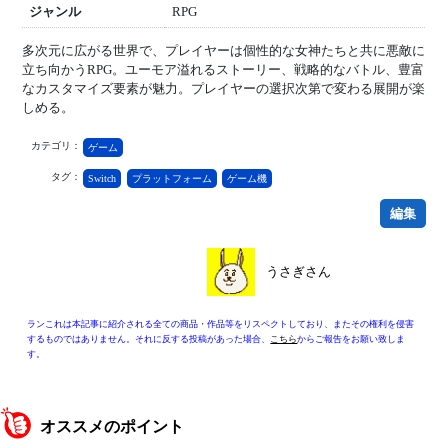
ジャンル
RPG
多次元に広がる世界で、プレイヤーは個性的な女神たちと共に悪敵に
立ち向かうRPG。ユーモア溢れるストーリー、戦略的なバトル、豊富
なカスタマイズ要素が魅力。プレイヤーの選択次第で変わる展開が楽
しめる。
カテゴリ：
ゲーム
タグ：
Switch
プラットフォーム
ゲーム機
編集
うさぎさん
ランこれは本記事に紹介される全ての商品・作品等をリスペクトしており、またその権利を侵害
するものではありません。それに反する投稿があった場合、
こちら
からご報告をお願い致しま
す。
オススメのポイント