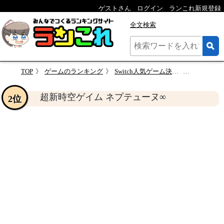
ゲストさん
ログイン
ランこれ新規登録
全文検索
TOP
ゲームのランキング
Switch人気ゲーム決定戦！あなたの推しを投票しよう！人気作品ランキング
超新時空ゲイム
超新時空ゲイム ネプテューヌ∞
2位