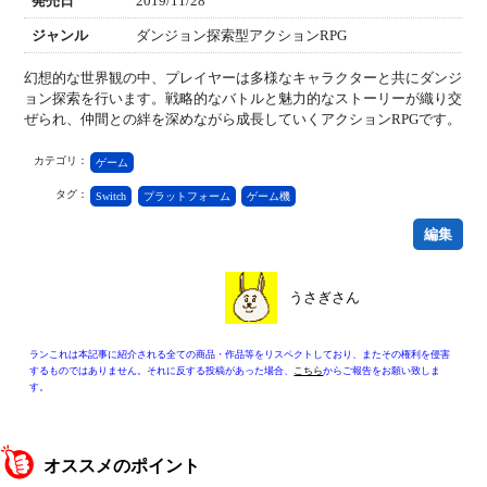
発売日
2019/11/28
ジャンル
ダンジョン探索型アクションRPG
幻想的な世界観の中、プレイヤーは多様なキャラクターと共にダンジ
ョン探索を行います。戦略的なバトルと魅力的なストーリーが織り交
ぜられ、仲間との絆を深めながら成長していくアクションRPGです。
カテゴリ：
ゲーム
タグ：
Switch
プラットフォーム
ゲーム機
編集
うさぎさん
ランこれは本記事に紹介される全ての商品・作品等をリスペクトしており、またその権利を侵害
するものではありません。それに反する投稿があった場合、
こちら
からご報告をお願い致しま
す。
オススメのポイント