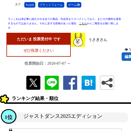
タグ：
Switch
プラットフォーム
ゲーム機
ランこれは本記事に紹介される全ての商品・作品等をリスペクトしており、またその権利を侵害
するものではありません。それに反する投稿があった場合、
こちら
からご報告をお願い致しま
す。
ただいま 投票受付中 です
うさぎさん
👁 
ぜひ投票ください
編
投票開始日：2026-07-07 ～
ランキング結果・順位
ジャストダンス2025エディション
1位