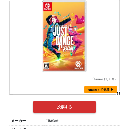
「
Amazon
より引用」
Amazon で見る ▶
メーカー
UbiSoft