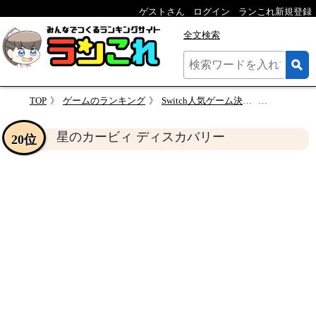
ゲストさん
ログイン
ランこれ新規登録
全文検索
TOP
ゲームのランキング
Switch人気ゲーム決定戦！あなたの推しを投票しよう！人気作品ランキング
星のカービィ
星のカービィ ディスカバリー
20位