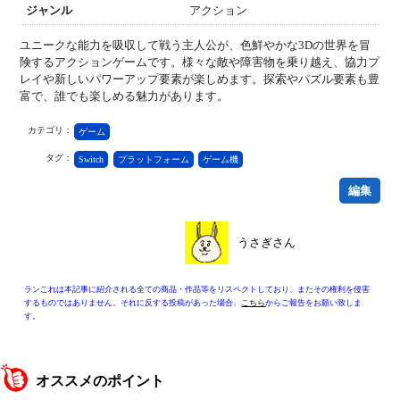
ジャンル
アクション
ユニークな能力を吸収して戦う主人公が、色鮮やかな3Dの世界を冒
険するアクションゲームです。様々な敵や障害物を乗り越え、協力プ
レイや新しいパワーアップ要素が楽しめます。探索やパズル要素も豊
富で、誰でも楽しめる魅力があります。
カテゴリ：
ゲーム
タグ：
Switch
プラットフォーム
ゲーム機
編集
うさぎさん
ランこれは本記事に紹介される全ての商品・作品等をリスペクトしており、またその権利を侵害
するものではありません。それに反する投稿があった場合、
こちら
からご報告をお願い致しま
す。
オススメのポイント