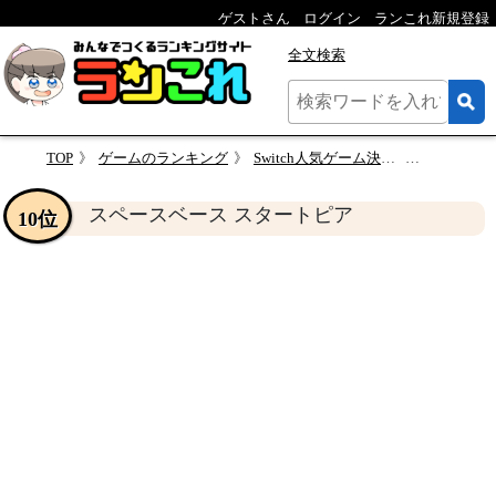
ゲストさん
ログイン
ランこれ新規登録
全文検索
TOP
ゲームのランキング
Switch人気ゲーム決定戦！あなたの推しを投票しよう！人気作品ランキング
スペースベー
スペースベース スタートピア
10位