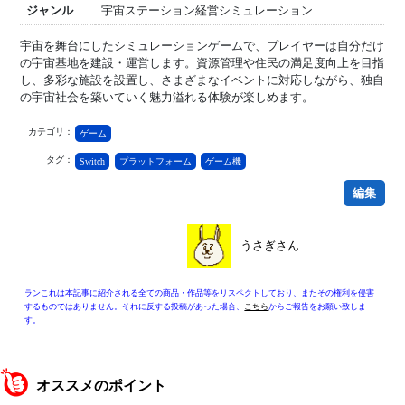
ジャンル
宇宙ステーション経営シミュレーション
宇宙を舞台にしたシミュレーションゲームで、プレイヤーは自分だけ
の宇宙基地を建設・運営します。資源管理や住民の満足度向上を目指
し、多彩な施設を設置し、さまざまなイベントに対応しながら、独自
の宇宙社会を築いていく魅力溢れる体験が楽しめます。
カテゴリ：
ゲーム
タグ：
Switch
プラットフォーム
ゲーム機
編集
うさぎさん
ランこれは本記事に紹介される全ての商品・作品等をリスペクトしており、またその権利を侵害
するものではありません。それに反する投稿があった場合、
こちら
からご報告をお願い致しま
す。
オススメのポイント