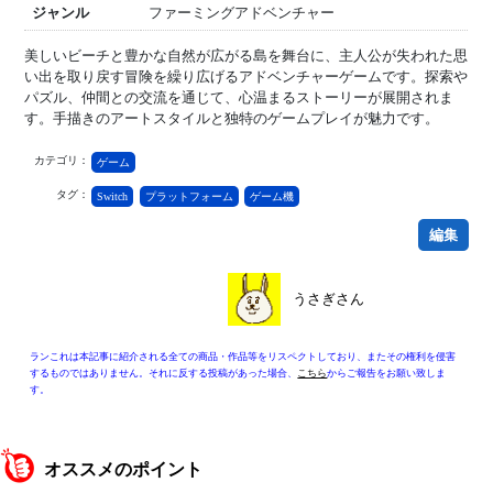
ジャンル
ファーミングアドベンチャー
美しいビーチと豊かな自然が広がる島を舞台に、主人公が失われた思
い出を取り戻す冒険を繰り広げるアドベンチャーゲームです。探索や
パズル、仲間との交流を通じて、心温まるストーリーが展開されま
す。手描きのアートスタイルと独特のゲームプレイが魅力です。
カテゴリ：
ゲーム
タグ：
Switch
プラットフォーム
ゲーム機
編集
うさぎさん
ランこれは本記事に紹介される全ての商品・作品等をリスペクトしており、またその権利を侵害
するものではありません。それに反する投稿があった場合、
こちら
からご報告をお願い致しま
す。
オススメのポイント