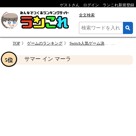
ゲストさん
ログイン
ランこれ新規登録
全文検索
TOP
ゲームのランキング
Switch人気ゲーム決定戦！あなたの推しを投票しよう！人気作品ランキング
サマー イ
サマー イン マーラ
5位