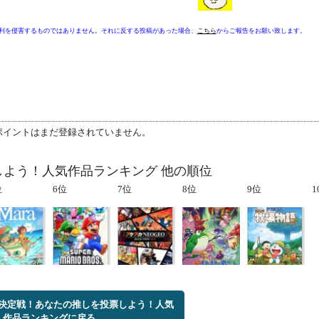
利を侵害するものではありません。それに反する投稿があった場合、
こちら
からご報告をお願い致します。
ポイントはまだ登録されていません。
票しよう！人気作品ランキング 他の順位
位
6位
7位
8位
9位
1
ーム決定戦！あなたの推しを投票しよう！人気
作品ランキングに戻る