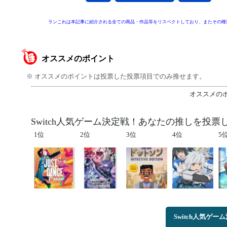
ランこれは本記事に紹介される全ての商品・作品等をリスペクトしており、またその権
オススメのポイント
※ オススメのポイントは投票した投票項目でのみ推せます。
オススメの
Switch人気ゲーム決定戦！あなたの推しを投
1位
2位
3位
4位
5
Switch人気ゲ