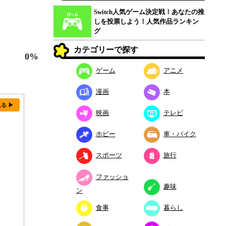
Switch人気ゲーム決定戦！あなたの推
しを投票しよう！人気作品ランキン
グ
カテゴリーで探す
0%
ゲーム
アニメ
漫画
本
見る ▶
映画
テレビ
ホビー
車・バイク
スポーツ
旅行
ファッショ
趣味
ン
食事
暮らし