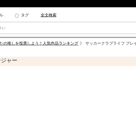
ル
タグ
全文検索
あなたの推しを投票しよう！人気作品ランキング
サッカークラブライフ プレ
ージャー