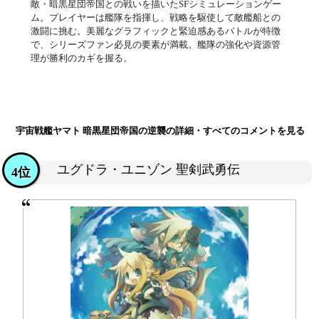
敵・暗黒星団帝国との戦いを描いたSFシミュレーションゲー
ム。プレイヤーは艦隊を指揮し、戦略を駆使して敵艦船との
激闘に挑む。美麗なグラフィックと緊迫感あるバトルが特徴
で、シリーズファン必見の要素が満載。艦隊の強化や資源管
理が勝利のカギを握る。
宇宙戦艦ヤマト 暗黒星団帝国の逆襲の詳細・すべてのコメントを見る
ユグドラ・ユニゾン 聖剣武勇伝
4位