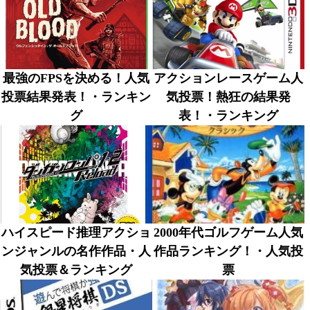
最強のFPSを決める！人気
アクションレースゲーム人
投票結果発表！・ランキン
気投票！熱狂の結果発
グ
表！・ランキング
ハイスピード推理アクショ
2000年代ゴルフゲーム人気
ンジャンルの名作作品・人
作品ランキング！・人気投
気投票＆ランキング
票