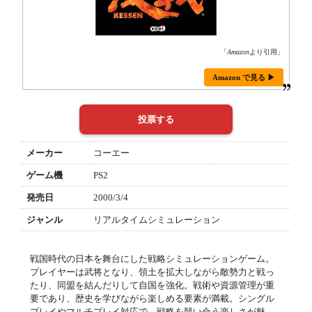
「
Amazon
より引用」
Amazon で見る ▶
メーカー
コーエー
ゲーム機
PS2
発売日
2000/3/4
ジャンル
リアルタイムシミュレーション
戦国時代の日本を舞台にした戦略シミュレーションゲーム。
プレイヤーは武将となり、領土を拡大しながら敵勢力と戦っ
たり、同盟を結んだりして自国を強化。戦術や資源管理が重
要であり、歴史を学びながら楽しめる要素が満載。シングル
プレイやマルチプレイ対応で、戦略を競い合う楽しさが魅