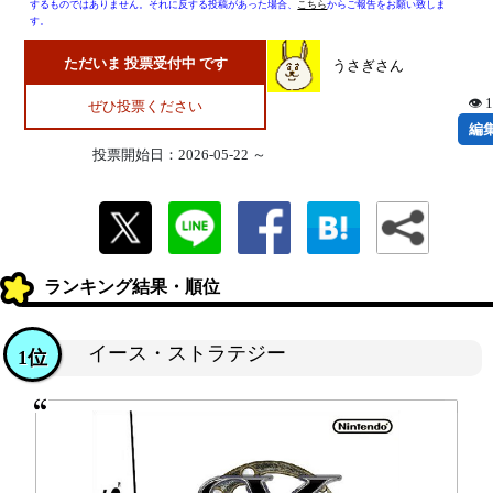
するものではありません。それに反する投稿があった場合、
こちら
からご報告をお願い致しま
す。
ただいま 投票受付中 です
うさぎさん
👁 
ぜひ投票ください
編
投票開始日：2026-05-22 ～
ランキング結果・順位
イース・ストラテジー
1位