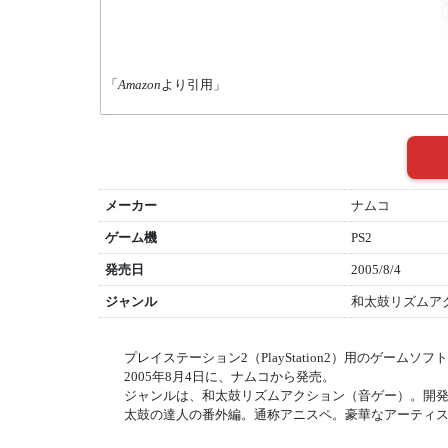
「
Amazon
より引用」
メーカー
ナムコ
ゲーム機
PS2
発売日
2005/8/4
ジャンル
和太鼓リズムア
プレイステーション2（PlayStation2）用のゲームソフ
2005年8月4日に、ナムコから発売。
ジャンルは、和太鼓リズムアクション（音ゲー）。開
太鼓の達人の番外編。通称アニスペ。豪華なアーティ