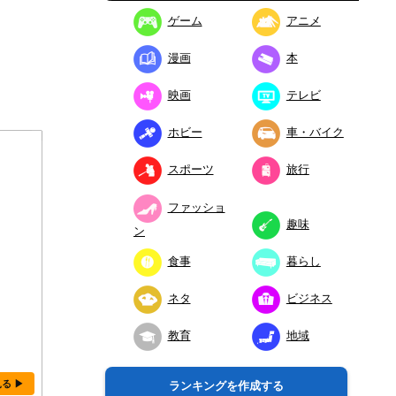
ゲーム
アニメ
漫画
本
映画
テレビ
ホビー
車・バイク
スポーツ
旅行
ファッショ
趣味
ン
食事
暮らし
ネタ
ビジネス
教育
地域
見る ▶
ランキングを作成する