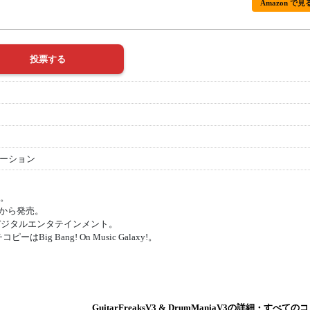
Amazon で見
ーション
ト。
トから発売。
デジタルエンタテインメント。
ーはBig Bang! On Music Galaxy!。
GuitarFreaksV3 & DrumManiaV3の詳細・すべ