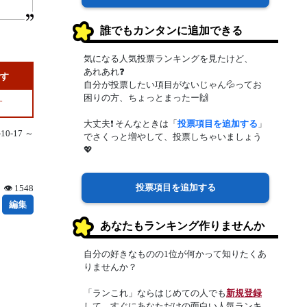
誰でもカンタンに追加できる
気になる人気投票ランキングを見たけど、
あれあれ❓
です
自分が投票したい項目がないじゃん💦ってお
困りの方、ちょっとまったー🙌
す
大丈夫❗ そんなときは「
投票項目を追加する
」
0-17 ～
でさくっと増やして、投票しちゃいましょう
💖
投票項目を追加する
👁 1548
編集
あなたもランキング作りませんか
自分の好きなものの1位が何かって知りたくあ
りませんか？
「ランこれ」ならはじめての人でも
新規登録
して、すぐにあなただけの面白い人気ランキ