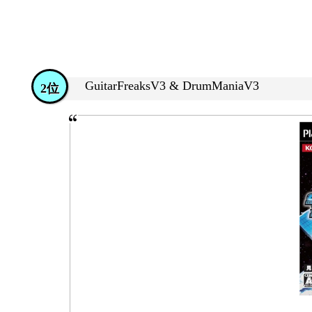
GuitarFreaksV3 & DrumManiaV3
2位