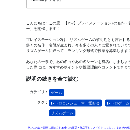
こんにちは！この度、【PS2】プレイステーション2の名作
ー】を開催します！
プレイステーション2は、リズムゲームの黎明期とも言われ
多くの名作・名盤が生まれ、今も多くの人々に愛されていま
リズムゲームに絞って、ランキング形式で投票を募集します
あなたの一票で、あの名曲やあの名シーンを有名にしましょ
した際には、おすすめポイントや投票理由をコメントできま
説明の続きを全て読む
カテゴリ：
ゲーム
タグ：
レトロコンシューマー愛好会
レトロゲーム
リズムゲーム
ランこれは本記事に紹介される全ての商品・作品等をリスペクトしており、またその権