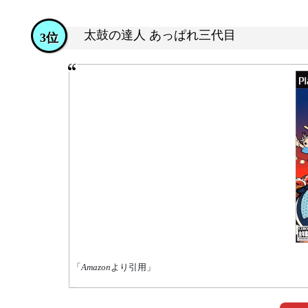
太鼓の達人 あっぱれ三代目
3位
「
Amazon
より引用」