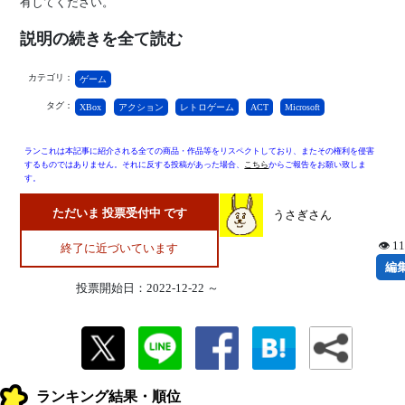
有してください。
説明の続きを全て読む
カテゴリ：
ゲーム
タグ：
XBox
アクション
レトロゲーム
ACT
Microsoft
ランこれは本記事に紹介される全ての商品・作品等をリスペクトしており、またその権利を侵害
するものではありません。それに反する投稿があった場合、
こちら
からご報告をお願い致しま
す。
ただいま 投票受付中 です
うさぎさん
👁 1
終了に近づいています
編
投票開始日：2022-12-22 ～
ランキング結果・順位