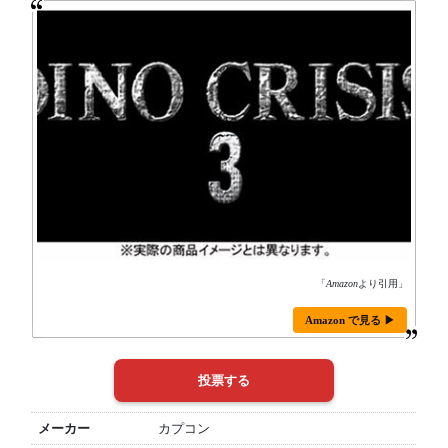
「
Amazon
より引用」
Amazon で見る ▶
メーカー
カプコン